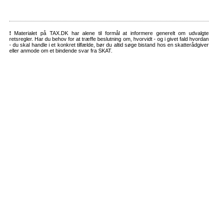
!
Materialet på TAX.DK har alene til formål at informere generelt om udvalgte
retsregler. Har du behov for at træffe beslutning om, hvorvidt - og i givet fald hvordan
- du skal handle i et konkret tilfælde, bør du altid søge bistand hos en skatterådgiver
eller anmode om et bindende svar fra SKAT.