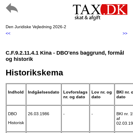
Den Juridiske Vejledning 2026-2
<<
>>
C.F.9.2.11.4.1 Kina - DBO'ens baggrund, formål
og historik
Historikskema
Indhold
Indgåelses
dato
Lovforslags
Lov nr. og
BKI nr. 
nr. og dato
dato
dato
DBO
26.03.1986
-
-
BKI nr. 1
af
Historisk
02.03.1