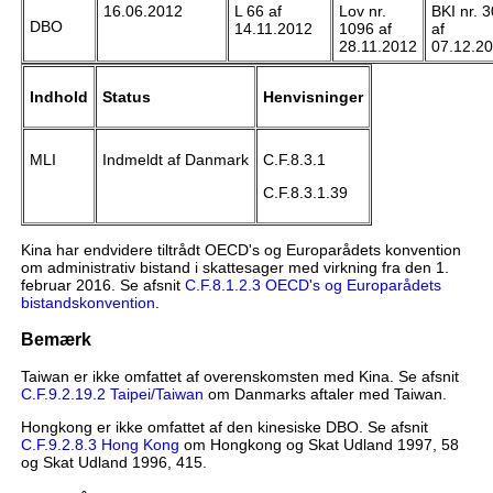
16.06.2012
L 66 af
Lov nr.
BKI nr. 3
DBO
14.11.2012
1096 af
af
28.11.2012
07.12.2
Indhold
Status
Henvisninger
MLI
Indmeldt af Danmark
C.F.8.3.1
C.F.8.3.1.39
Kina har endvidere tiltrådt OECD's og Europarådets konvention
om administrativ bistand i skattesager med virkning fra den 1.
februar 2016. Se afsnit
C.F.8.1.2.3 OECD's og Europarådets
bistandskonvention
.
Bemærk
Taiwan er ikke omfattet af overenskomsten med Kina. Se afsnit
C.F.9.2.19.2 Taipei/Taiwan
om Danmarks aftaler med Taiwan.
Hongkong er ikke omfattet af den kinesiske DBO. Se afsnit
C.F.9.2.8.3 Hong Kong
om Hongkong og Skat Udland 1997, 58
og Skat Udland 1996, 415.