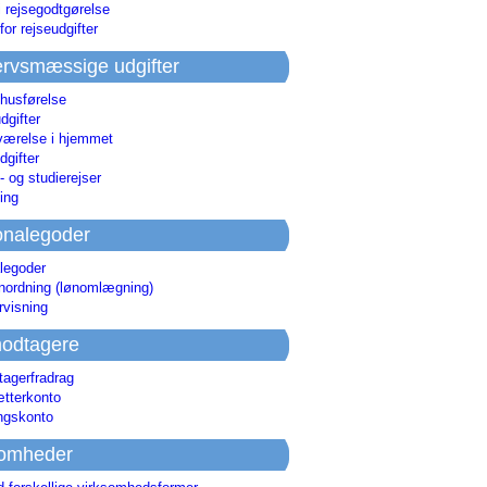
i rejsegodtgørelse
for rejseudgifter
rvsmæssige udgifter
 husførelse
dgifter
værelse i hjemmet
dgifter
 og studierejser
ing
onalegoder
legoder
ønordning (lønomlægning)
rvisning
odtagere
agerfradrag
tterkonto
ingskonto
somheder