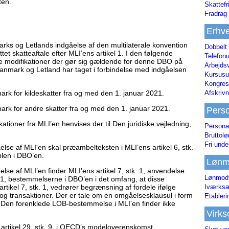
ten.
Skattefr
Fradrag 
Erhve
rks og Letlands indgåelse af den multilaterale konvention
Dobbelt
t skatteaftale efter MLI’ens artikel 1. I den følgende
Telefonu
e modifikationer der gør sig gældende for denne DBO på
Arbejds
Danmark og Letland har taget i forbindelse med indgåelsen
Kursusu
Kongres-
Afskrivn
rk for kildeskatter fra og med den 1. januar 2021.
ark for andre skatter fra og med den 1. januar 2021.
Pers
tioner fra MLI’en henvises der til Den juridiske vejledning,
Persona
Bruttol
Fri unde
se af MLI'en skal præambelteksten i MLI’ens artikel 6, stk.
blen i DBO’en.
Lønm
se af MLI’en finder MLI’ens artikel 7, stk. 1, anvendelse.
Lønmodt
. 1, bestemmelserne i DBO’en i det omfang, at disse
Iværksæ
rtikel 7, stk. 1, vedrører begrænsning af fordele ifølge
g transaktioner. Der er tale om en omgåelsesklausul i form
Etabler
". Den forenklede LOB-bestemmelse i MLI’en finder ikke
Virk
til artikel 29, stk. 9, i OECD’s modeloverenskomst.