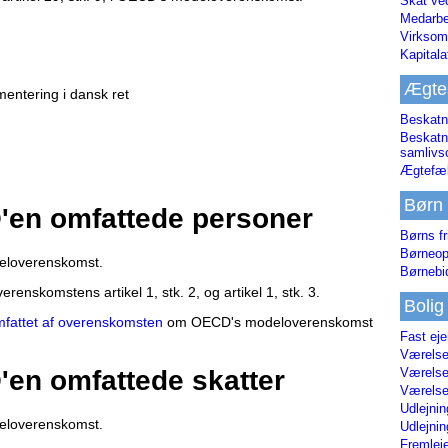
Skat ve
Medarbe
Virksom
Kapital
Ægte
entering i dansk ret
Beskatn
Beskatn
samliv
Ægtefæl
Børn
O'en omfattede personer
Børns fr
Børneop
deloverenskomst.
Børnebi
renskomstens artikel 1, stk. 2, og artikel 1, stk. 3.
Bolig
omfattet af overenskomsten
om OECD's modeloverenskomst
Fast ej
Værelses
O'en omfattede skatter
Værelses
Værelses
Udlejnin
deloverenskomst.
Udlejnin
Fremleje