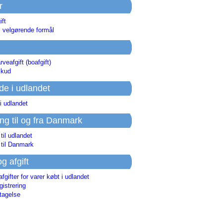
r
ift
l velgørende formål
rveafgift (boafgift)
skud
de i udlandet
i udlandet
ing til og fra Danmark
 til udlandet
 til Danmark
og afgift
afgifter for varer købt i udlandet
istrering
tagelse