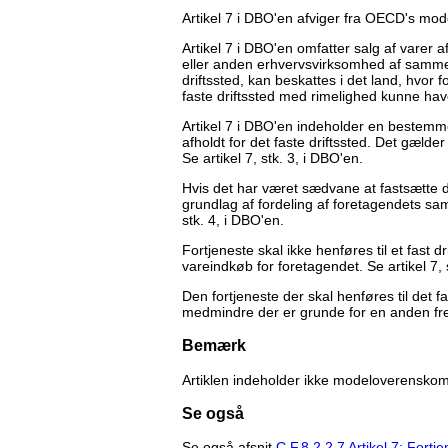
Artikel 7 i DBO'en afviger fra OECD's mo
Artikel 7 i DBO'en omfatter salg af varer a
eller anden erhvervsvirksomhed af samme 
driftssted, kan beskattes i det land, hvor f
faste driftssted med rimelighed kunne have
Artikel 7 i DBO'en indeholder en bestemm
afholdt for det faste driftssted. Det gælde
Se artikel 7, stk. 3, i DBO'en.
Hvis det har været sædvane at fastsætte den
grundlag af fordeling af foretagendets saml
stk. 4, i DBO'en.
Fortjeneste skal ikke henføres til et fast dr
vareindkøb for foretagendet. Se artikel 7, 
Den fortjeneste der skal henføres til det 
medmindre der er grunde for en anden fre
Bemærk
Artiklen indeholder ikke modeloverenskoms
Se også
Se også afsnit
C.F.8.2.2.7 Artikel 7: Fort