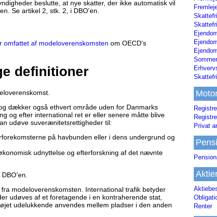
digheder beslutte, at nye skatter, der ikke automatisk vil
Fremleje
n. Se artikel 2, stk. 2, i DBO'en.
Skattefr
Skattefr
Ejendom
Ejendo
tter omfattet af modeloverenskomsten
om OECD's
Ejendom
Sommerh
ge definitioner
Erhverv
Skattef
deloverenskomst.
Moto
og dækker også ethvert område uden for Danmarks
Registre
ng og efter international ret er eller senere måtte blive
Registre
 udøve suverænitetsrettigheder til:
Privat a
turforekomsterne på havbunden eller i dens undergrund og
Pens
konomisk udnyttelse og efterforskning af det nævnte
Pension
Aktie
f DBO'en.
Aktiebe
ger fra modeloverenskomsten. International trafik betyder
, der udøves af et foretagende i en kontraherende stat,
Obligat
ftfartøjet udelukkende anvendes mellem pladser i den anden
Renter