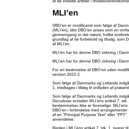
af de enkelte artikler i modeloverenskoms
MLI’en
DBO’en er modificeret som følge af Danma
(MLI’en), idet DBO’en anses som en omfatte
gennemgang er det nævnt, hvilke konkret
grundlag af de forbehold og tilvalg, som 
af MLI’en.
MLI’en har for denne DBO virkning i Danma
MLI’en har for denne DBO virkning i Danm
For en beskrivelse af DBO’en uden modifika
version 2022-2.
Som følge af Danmarks og Letlands indgåel
1, medtages i tillæg til ordlyden af præam
Som følge af Danmarks og Letlands indgåel
Derudover erstatter MLI’ens artikel 7, stk
bestemmelser ikke er forenelige. MLI’ens a
DBO’en i forbindelse med arrangementer o
af en "Principal Purpose Test" eller "PPT
anvendelse.
Reglen i MLI’ens artikel 7, stk. 1, svarer 