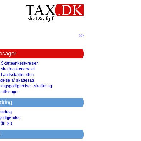
>>
tesager
l Skatteankestyrelsen
il skatteankenævnet
l Landsskatteretten
gelse af skattesag
ingsgodtgørelse i skattesag
raffesager
dring
fradrag
godtgørelse
(fri bil)
e