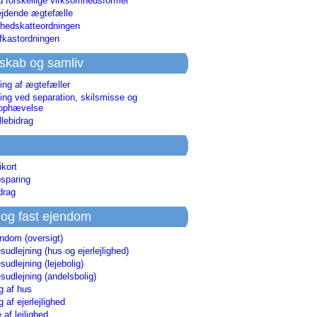
d forskellige virksomhedsformer
jdende ægtefælle
hedskatteordningen
afkastordningen
skab og samliv
ing af ægtefæller
ing ved separation, skilsmisse og
sophævelse
lebidrag
ikort
sparing
drag
 og fast ejendom
endom (oversigt)
udlejning (hus og ejerlejlighed)
udlejning (lejebolig)
udlejning (andelsbolig)
g af hus
g af ejerlejlighed
 af lejlighed