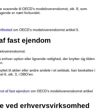
se svarende til OECD's modeloverenskomst, stk. 8, som
tagende er nært forbundet.
riftssted
om OECD's modeloverenskomst artikel 5.
 af fast ejendom
deloverenskomst.
enhver option eller lignende rettighed, der knytter sig tilden
en.
ttet til aktier eller andre andele i et selskab, kan beskattes i
l 6, stk. 3, i DBO'en.
omst af fast ejendom
om OECD's modeloverenskomst artikel
ste ved erhvervsvirksomhed