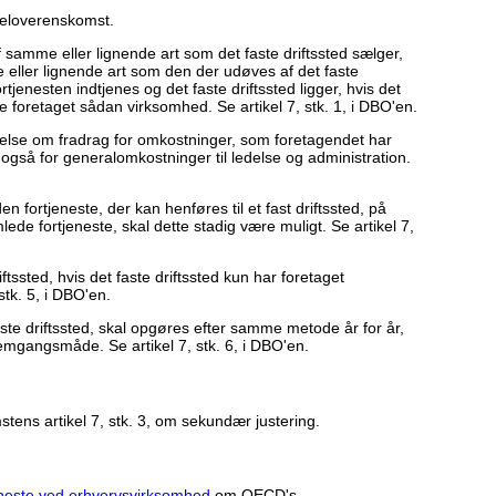
deloverenskomst.
f samme eller lignende art som det faste driftssted sælger,
eller lignende art som den der udøves af det faste
ortjenesten indtjenes og det faste driftssted ligger, hvis det
 foretaget sådan virksomhed. Se artikel 7, stk. 1, i DBO'en.
else om fradrag for omkostninger, som foretagendet har
r også for generalomkostninger til ledelse og administration.
 fortjeneste, der kan henføres til et fast driftssted, på
ede fortjeneste, skal dette stadig være muligt. Se artikel 7,
iftssted, hvis det faste driftssted kun har foretaget
stk. 5, i DBO'en.
faste driftssted, skal opgøres efter samme metode år for år,
mgangsmåde. Se artikel 7, stk. 6, i DBO'en.
tens artikel 7, stk. 3, om sekundær justering.
jeneste ved erhvervsvirksomhed
om OECD's