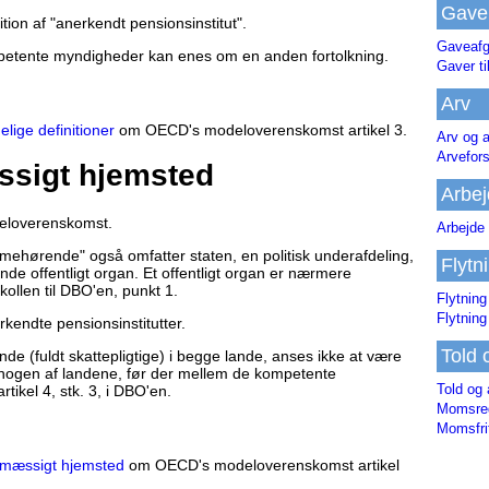
Gave
ition af "anerkendt pensionsinstitut".
Gaveafg
mpetente myndigheder kan enes om en anden fortolkning.
Gaver ti
Arv
elige definitioner
om OECD's modeloverenskomst artikel 3.
Arv og a
Arvefor
ssigt hjemsted
Arbej
deloverenskomst.
Arbejde 
mehørende" også omfatter staten, en politisk underafdeling,
Flytn
de offentligt organ. Et offentligt organ er nærmere
kollen til DBO'en, punkt 1.
Flytning
Flytning
rkendte pensionsinstitutter.
Told 
de (fuldt skattepligtige) i begge lande, anses ikke at være
 nogen af landene, før der mellem de kompetente
Told og 
tikel 4, stk. 3, i DBO'en.
Momsreg
Momsfri
temæssigt hjemsted
om OECD's modeloverenskomst artikel