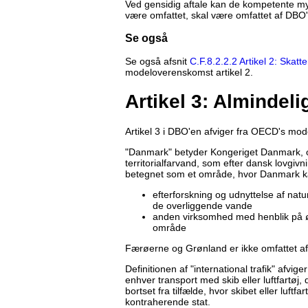
Ved gensidig aftale kan de kompetente myn
være omfattet, skal være omfattet af DBO'e
Se også
Se også afsnit
C.F.8.2.2.2 Artikel 2: Ska
modeloverenskomst artikel 2.
Artikel 3: Almindeli
Artikel 3 i DBO'en afviger fra OECD's mo
"Danmark" betyder Kongeriget Danmark, 
territorialfarvand, som efter dansk lovgivni
betegnet som et område, hvor Danmark kan
efterforskning og udnyttelse af na
de overliggende vande
anden virksomhed med henblik på ø
område
Færøerne og Grønland er ikke omfattet a
Definitionen af "international trafik" afvi
enhver transport med skib eller luftfartøj
bortset fra tilfælde, hvor skibet eller lu
kontraherende stat.