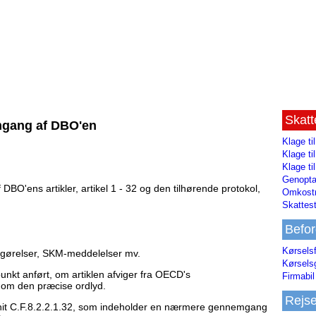
Skat
emgang af DBO'en
Klage ti
Klage t
Klage ti
Genopta
BO'ens artikler, artikel 1 - 32 og den tilhørende protokol,
Omkostn
Skattest
Befor
Kørsels
fgørelser, SKM-meddelelser mv.
Kørsels
t anført, om artiklen afviger fra OECD's
Firmabil 
om den præcise ordlyd.
Rejs
it C.F.8.2.2.1.32, som indeholder en nærmere gennemgang