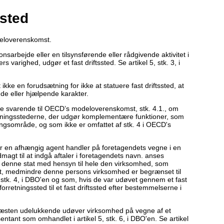
ssted
deloverenskomst.
nsarbejde eller en tilsynsførende eller rådgivende aktivitet i
varighed, udgør et fast driftssted. Se artikel 5, stk. 3, i
et ikke en forudsætning for ikke at statuere fast driftssted, at
nde eller hjælpende karakter.
se svarende til OECD’s modeloverenskomst, stk. 4.1., om
rretningsstederne, der udgør komplementære funktioner, som
gsområde, og som ikke er omfattet af stk. 4 i OECD's
 når en afhængig agent handler på foretagendets vegne i en
magt til at indgå aftaler i foretagendets navn. anses
d i denne stat med hensyn til hele den virksomhed, som
et, medmindre denne persons virksomhed er begrænset til
, stk. 4, i DBO'en og som, hvis de var udøvet gennem et fast
 forretningssted til et fast driftssted efter bestemmelserne i
næsten udelukkende udøver virksomhed på vegne af et
tant som omhandlet i artikel 5, stk. 6, i DBO'en. Se artikel