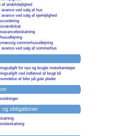
 af andelslejlighed
i avance ved salg af hus
i avance ved salg af ejerlejlighed
svurdering
msværdiskat
savancebeskatning
usudlejning
smæssig sommerhusudlejning
ri avance ved salg af sommerhus
r
ringsafgift for nye og brugte motorkøretøjer
ringsafgift ved indførsel af brugt bil
nvendelse af biler på gule plader
ion
sordninger
r og obligationer
skatning
ionsbeskatning