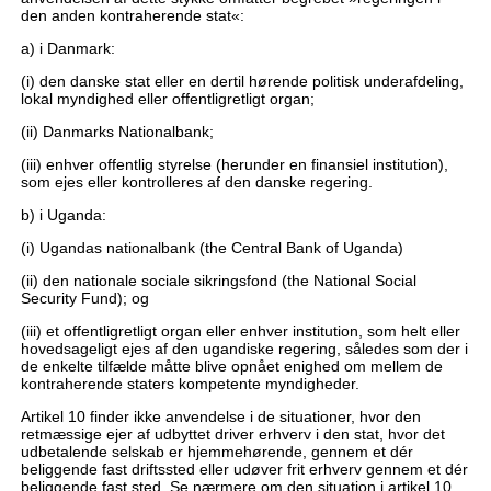
den anden kontraherende stat«:
a) i Danmark:
(i) den danske stat eller en dertil hørende politisk underafdeling,
lokal myndighed eller offentligretligt organ;
(ii) Danmarks Nationalbank;
(iii) enhver offentlig styrelse (herunder en finansiel institution),
som ejes eller kontrolleres af den danske regering.
b) i Uganda:
(i) Ugandas nationalbank (the Central Bank of Uganda)
(ii) den nationale sociale sikringsfond (the National Social
Security Fund); og
(iii) et offentligretligt organ eller enhver institution, som helt eller
hovedsageligt ejes af den ugandiske regering, således som der i
de enkelte tilfælde måtte blive opnået enighed om mellem de
kontraherende staters kompetente myndigheder.
Artikel 10 finder ikke anvendelse i de situationer, hvor den
retmæssige ejer af udbyttet driver erhverv i den stat, hvor det
udbetalende selskab er hjemmehørende, gennem et dér
beliggende fast driftssted eller udøver frit erhverv gennem et dér
beliggende fast sted. Se nærmere om den situation i artikel 10,