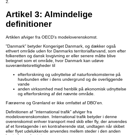
2.
Artikel 3: Almindelige
definitioner
Artiklen afviger fra OECD's modeloverenskomst.
"Danmark" betyder Kongeriget Danmark, og dækker også
ethvert område uden for Danmarks territorialfarvand, som efter
folkeretten og dansk lovgivning er eller senere måtte blive
betegnet som et område, hvor Danmark kan udøve
suverænitetsrettigheder til
efterforskning og udnyttelse af naturforekomsterne på
havbunden eller i dens undergrund og de overliggende
vande
anden virksomhed med henblik på økonomisk udnyttelse
og efterforskning af det nævnte område.
Færøerne og Grønland er ikke omfattet af DBO'en.
Definitionen af "international trafik" afviger fra
modeloverenskomsten. International trafik betyder i denne
overenskomst enhver transport med skib eller fly, der anvendes
af et foretagende i en kontraherende stat, undtagen når skibet
eller flyet udelukkende anvendes mellem steder i den anden