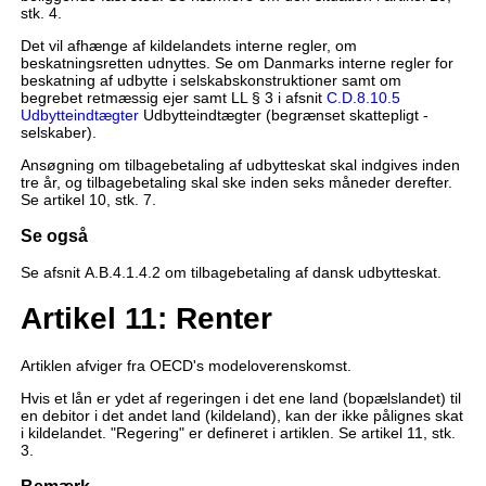
stk. 4.
Det vil afhænge af kildelandets interne regler, om
beskatningsretten udnyttes. Se om Danmarks interne regler for
beskatning af udbytte i selskabskonstruktioner samt om
begrebet retmæssig ejer samt LL § 3 i afsnit
C.D.8.10.5
Udbytteindtægter
Udbytteindtægter (begrænset skattepligt -
selskaber).
Ansøgning om tilbagebetaling af udbytteskat skal indgives inden
tre år, og tilbagebetaling skal ske inden seks måneder derefter.
Se artikel 10, stk. 7.
Se også
Se afsnit A.B.4.1.4.2 om tilbagebetaling af dansk udbytteskat.
Artikel 11: Renter
Artiklen afviger fra OECD's modeloverenskomst.
Hvis et lån er ydet af regeringen i det ene land (bopælslandet) til
en debitor i det andet land (kildeland), kan der ikke pålignes skat
i kildelandet. "Regering" er defineret i artiklen. Se artikel 11, stk.
3.