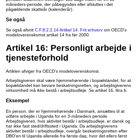
måneders-periode, der påbegyndes eller afsluttes i det
pågældende skatteår (kalenderår).
Se også
Se også afsnit
C.F.8.2.2.14 Artikel 14: Frit erhverv
om OECD's
modeloverenskomst artikel 14 fra før 2000.
Artikel 16: Personligt arbejde i
tjenesteforhold
Artiklen afviger fra OECD's modeloverenskomst.
Arbejdsgiveren skal være hjemmehørende i bopælslandet, for at
bopælslandet kan bevare beskatningsretten, og arbejdsgiverens
virksomhed må ikke bestå i arbejdsudleje. Se artikel 16, litra b.
Eksempel
En person, der er hjemmehørende i Danmark, ansættes til at
udføre arbejde i Uganda for en 3-måneders periode.
Arbejdsgiveren, hvis aktivitet består i arbejdsudleje, er dansk og
har ikke fast sted/driftssted i Uganda. Da arbejdsgiverens
aktivitet består i arbejdsudleje, overgår beskatningsretten efter
DBO'en til Uganda allerede fra første dag, hvor det ellers først