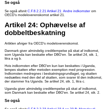
Se også
Se også afsnit
C.F.8.2.2.21 Artikel 21: Andre indkomster
om
OECD's modeloverenskomst artikel 21.
Artikel 24: Ophævelse af
dobbeltbeskatning
Artiklen afviger fra OECD's modeloverenskomst.
Danmark giver almindelig creditlempelse på skat af indkomst,
som Uganda kan beskatte efter DBO'en. Se artikel 24, stk. 1,
litra a og b.
Hvis indkomsten efter DBO'en kun kan beskattes i Uganda,
lempes skatten efter metoden exemption med progression.
Indkomsten medregnes i beskatningsgrundlaget, og skatten
nedsættes med den del af skatten, som svarer til den indkomst,
der stammer fra Uganda. Se artikel 24, stk. 1, litra c.
Uganda giver almindelig creditlempelse på skat af indkomst,
som Danmark kan beskatte efter DBO'en. Se artikel 24, stk. 2.
Se også
Se også afsnit
C.F.8.2.2.23 Artikel 23 A og 23 B: Metoder til