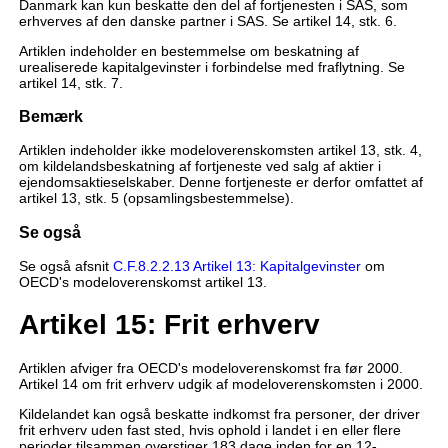
Danmark kan kun beskatte den del af fortjenesten i SAS, som
erhverves af den danske partner i SAS. Se artikel 14, stk. 6.
Artiklen indeholder en bestemmelse om beskatning af
urealiserede kapitalgevinster i forbindelse med fraflytning. Se
artikel 14, stk. 7.
Bemærk
Artiklen indeholder ikke modeloverenskomsten artikel 13, stk. 4,
om kildelandsbeskatning af fortjeneste ved salg af aktier i
ejendomsaktieselskaber. Denne fortjeneste er derfor omfattet af
artikel 13, stk. 5 (opsamlingsbestemmelse).
Se også
Se også afsnit
C.F.8.2.2.13 Artikel 13: Kapitalgevinster
om
OECD's modeloverenskomst artikel 13.
Artikel 15: Frit erhverv
Artiklen afviger fra OECD's modeloverenskomst fra før 2000.
Artikel 14 om frit erhverv udgik af modeloverenskomsten i 2000.
Kildelandet kan også beskatte indkomst fra personer, der driver
frit erhverv uden fast sted, hvis ophold i landet i en eller flere
perioder tilsammen overstiger 183 dage inden for en 12-