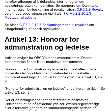
herefter afhænge af kildelandets interne regler, om
beskatningsretten kan udnyttes. Se nærmere om Danmarks
interne regler for beskatning af royalty i afsnit
C.F.3.1.9 Royalty
og om begrebet retmæssig ejer i afsnit
C.F.8.2.2.10.1.3
Modtager af udbytte
.
Se afsnit
C.F.8.2.2.12.3 Beskatningsretten til royalties
om
tilbagebetaling af dansk royaltyskat.
Artikel 13: Honorar for
administration og ledelse
Artiklen afviger fra OECD's modeloverenskomst. Denne
bestemmelse findes ikke i modeloverenskomsten.
Honorar for administration og ledelse kan beskattes i både
bopælslandet og kildelandet. Kildelandet kan beskatte
honoraret med højst 10 pct. af bruttobeløbet. Se artikel 13, stk.
2.
"Honorar for administration og ledelse" er defineret i artiklen. Se
artikel 13, stk. 3.
Det er en betingelse for gennemførelse af beskatning i
kildelandet, at de pågældende ydelser leveres regelmæssigt
eller alternativt igennem en sammenhængende periode på