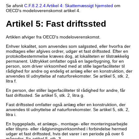
Se afsnit
C.F.8.2.2.4 Artikel 4: Skattemæssigt hjemsted
om
OECD's modeloverenskomst artikel 4.
Artikel 5: Fast driftssted
Artiklen afviger fra OECD's modeloverenskomst.
Enhver lokalitet, som anvendes som salgssted, eller hvorfra der
modtages eller afgives ordrer, udgør et fast driftssted. Efter en
protokolbestemmelse kræves dog, at lokaliteten er tilstrækkelig
permanent. Udtrykket omfatter også en lagerbygning, for en
person, som driver virksomhed med at stille lagerfaciliteter til
rådighed for andre og endelig et anlæg eller en konstruktion, der
anvendes til udnyttelse af naturforekomster. Se artikel 5, stk. 2,
litra f.
En person, der stiller lagerfaciliteter til rådighed for andre, får
fast driftssted. Se artikel 5, stk. 2, litra g.
Fast driftssted omfatter også anlæg eller en konstruktion, der
anvendes til udnyttelse af naturforekomster. Se artikel 5, stk. 2,
litra i.
En byggeplads, et anlægs-, montage- eller monteringsarbejde
eller tilsyns- eller rådgivningsvirksomhed i forbindelse hermed
udgør et fast driftssted, hvis det varer i en periode på over 6
måneder. Se artikel 5, stk. 3.