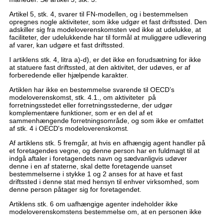
Artikel 5, stk. 4, svarer til FN-modellen, og i bestemmelsen
opregnes nogle aktiviteter, som ikke udgør et fast driftssted. Den
adskiller sig fra modeloverenskomsten ved ikke at udelukke, at
faciliteter, der udelukkende har til formål at muliggøre udlevering
af varer, kan udgøre et fast driftssted.
I artiklens stk. 4, litra a)-d), er det ikke en forudsætning for ikke
at statuere fast driftssted, at den aktivitet, der udøves, er af
forberedende eller hjælpende karakter.
Artiklen har ikke en bestemmelse svarende til OECD’s
modeloverenskomst, stk. 4.1., om aktiviteter på
forretningsstedet eller forretningsstederne, der udgør
komplementære funktioner, som er en del af et
sammenhængende forretningsområde, og som ikke er omfattet
af stk. 4 i OECD's modeloverenskomst
.
Af artiklens stk. 5 fremgår, at hvis en afhængig agent handler på
et foretagendes vegne, og denne person har en fuldmagt til at
indgå aftaler i foretagendets navn og sædvanligvis udøver
denne i en af staterne, skal dette foretagende uanset
bestemmelserne i stykke 1 og 2 anses for at have et fast
driftssted i denne stat med hensyn til enhver virksomhed, som
denne person påtager sig for foretagendet.
Artiklens stk. 6 om uafhængige agenter indeholder ikke
modeloverenskomstens bestemmelse om, at en personen ikke