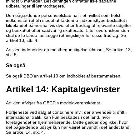
mindst 6 måneder. Beskatningen omfatter ikke sådanne
udbetalinger til lønmodtagere.
Den pågældende person/selskab har i et hvilket som helst
indkomstår ret til i stedet at få denne indkomsttype beskattet i
kildelandet på normal vis dvs. efter fradrag af relevante udgifter
og beskattet efter sædvanlig skattesats. Efter overenskomsten
skal de to lande fastlægge retningslinjer for disse fradrag. Se
artikel 13, stk. 4.
Artiklen indeholder en mestbegunstigelsesklausul. Se artikel 13,
stk. 5.
Se også
Se også DBO'en artikel 13 om indholdet af bestemmelsen.
Artikel 14: Kapitalgevinster
Artiklen afviger fra OECD's modeloverenskomst.
Fortjeneste ved salg af containere mv., der anvendes til drift i
international trafik, kan kun beskattes i det land, hvor
foretagendet er hjemmehørende. Dette gælder dog ikke, hvor
det pågældende udstyr kun har været anvendt i det andet land.
Se artikel 14, stk. 4.