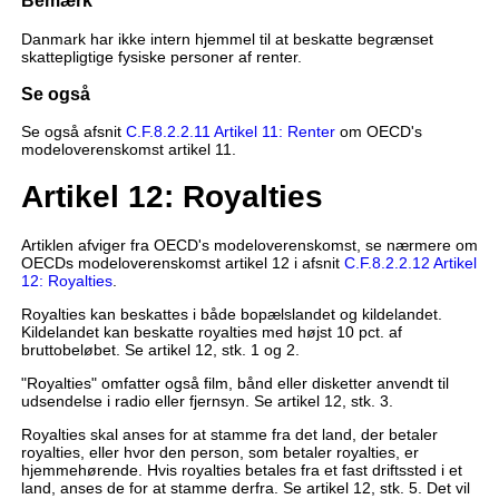
Bemærk
Danmark har ikke intern hjemmel til at beskatte begrænset
skattepligtige fysiske personer af renter.
Se også
Se også afsnit
C.F.8.2.2.11 Artikel 11: Renter
om OECD's
modeloverenskomst artikel 11.
Artikel 12: Royalties
Artiklen afviger fra OECD's modeloverenskomst, se nærmere om
OECDs modeloverenskomst artikel 12 i afsnit
C.F.8.2.2.12 Artikel
12: Royalties
.
Royalties kan beskattes i både bopælslandet og kildelandet.
Kildelandet kan beskatte royalties med højst 10 pct. af
bruttobeløbet. Se artikel 12, stk. 1 og 2.
"Royalties" omfatter også film, bånd eller disketter anvendt til
udsendelse i radio eller fjernsyn. Se artikel 12, stk. 3.
Royalties skal anses for at stamme fra det land, der betaler
royalties, eller hvor den person, som betaler royalties, er
hjemmehørende. Hvis royalties betales fra et fast driftssted i et
land, anses de for at stamme derfra. Se artikel 12, stk. 5. Det vil