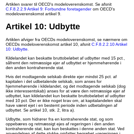
Artiklen svarer til OECD's modeloverenskomst. Se afsnit
C.F.8.2.2.9 Artikel 9: Forbundne foretagender
om OECD's
modeloverenskomst artikel 9.
Artikel 10: Udbytte
Artiklen afviger fra OECDs modeloverenskomst, se nærmere om
OECDs modeloverenskomst artikel 10, afsnit
C.F.8.2.2.10 Artikel
10: Udbytte
.
Kildelandet kan beskatte bruttobeløbet af udbytter med 15 pct.,
såfremt den retmæssige ejer af udbyttet er hjemmehørende i
den anden kontraherende stat.
Hvis det modtagende selskab direkte ejer mindst 25 pct. af
kapitalen i det udbetalende selskab, som anses for
hjemmehørende i kildelandet, og det modtagende selskab (dog
ikke interessentskab) anses for at være den retmæssige ejer af
udbyttet, kan kildelandet kun beskatte bruttobeløbet af udbytter
med 10 pct. Der er ikke noget krav om, at kapitalandelen skal
have været ejet i en bestemt periode inden udbetalingen af
udbyttet. Se artikel 10, stk. 2, litra a).
Udbytte, som hidrører fra en kontraherende stat, og som
oppebæres og retmæssigt ejes af regeringen i den anden
kontraherende stat, kan kun beskattes i denne anden stat. Ved
anvendelsen af dette stykke omfatter begrebet »regeringen i