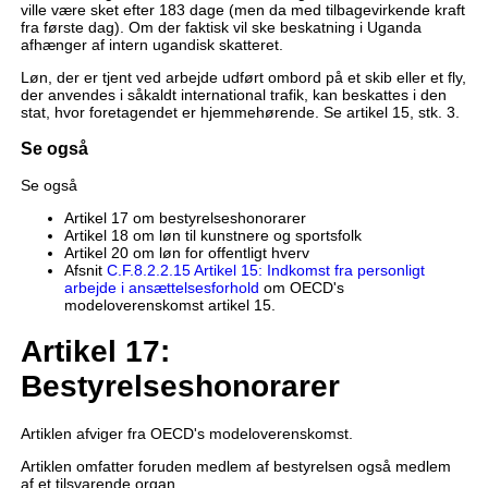
ville være sket efter 183 dage (men da med tilbagevirkende kraft
fra første dag). Om der faktisk vil ske beskatning i Uganda
afhænger af intern ugandisk skatteret.
Løn, der er tjent ved arbejde udført ombord på et skib eller et fly,
der anvendes i såkaldt international trafik, kan beskattes i den
stat, hvor foretagendet er hjemmehørende. Se artikel 15, stk. 3.
Se også
Se også
Artikel 17 om bestyrelseshonorarer
Artikel 18 om løn til kunstnere og sportsfolk
Artikel 20 om løn for offentligt hverv
Afsnit
C.F.8.2.2.15 Artikel 15: Indkomst fra personligt
arbejde i ansættelsesforhold
om OECD's
modeloverenskomst artikel 15.
Artikel 17:
Bestyrelseshonorarer
Artiklen afviger fra OECD's modeloverenskomst.
Artiklen omfatter foruden medlem af bestyrelsen også medlem
af et tilsvarende organ.