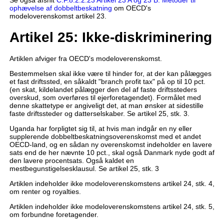
ophævelse af dobbeltbeskatning
om OECD's
modeloverenskomst artikel 23.
Artikel 25: Ikke-diskriminering
Artiklen afviger fra OECD's modeloverenskomst.
Bestemmelsen skal ikke være til hinder for, at der kan pålægges
et fast driftssted, en såkaldt "branch profit tax" på op til 10 pct.
(en skat, kildelandet pålægger den del af faste driftssteders
overskud, som overføres til ejerforetagendet). Formålet med
denne skattetype er angiveligt det, at man ønsker at sidestille
faste driftssteder og datterselskaber. Se artikel 25, stk. 3.
Uganda har forpligtet sig til, at hvis man indgår en ny eller
supplerende dobbeltbeskatningsoverenskomst med et andet
OECD-land, og en sådan ny overenskomst indeholder en lavere
sats end de her nævnte 10 pct., skal også Danmark nyde godt af
den lavere procentsats. Også kaldet en
mestbegunstigelsesklausul. Se artikel 25, stk. 3
Artiklen indeholder ikke modeloverenskomstens artikel 24, stk. 4,
om renter og royalties.
Artiklen indeholder ikke modeloverenskomstens artikel 24, stk. 5,
om forbundne foretagender.