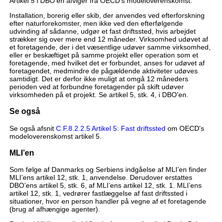
Artikel 5 i DBO'en afviger fra OECD's modeloverenskomst.
Installation, borerig eller skib, der anvendes ved efterforskning
efter naturforekomster, men ikke ved den efterfølgende
udvinding af sådanne, udgør et fast driftssted, hvis arbejdet
strækker sig over mere end 12 måneder. Virksomhed udøvet af
et foretagende, der i det væsentlige udøver samme virksomhed,
eller er beskæftiget på samme projekt eller operation som et
foretagende, med hvilket det er forbundet, anses for udøvet af
foretagendet, medmindre de pågældende aktiviteter udøves
samtidigt. Det er derfor ikke muligt at omgå 12 måneders
perioden ved at forbundne foretagender på skift udøver
virksomheden på et projekt. Se artikel 5, stk. 4, i DBO'en.
Se også
Se også afsnit
C.F.8.2.2.5 Artikel 5: Fast driftssted
om OECD's
modeloverenskomst artikel 5.
MLI’en
Som følge af Danmarks og Serbiens indgåelse af MLI’en finder
MLI’ens artikel 12, stk. 1, anvendelse. Derudover erstattes
DBO’ens artikel 5, stk. 6, af MLI’ens artikel 12, stk. 1. MLI’ens
artikel 12, stk. 1, vedrører fastlæggelse af fast driftssted i
situationer, hvor en person handler på vegne af et foretagende
(brug af afhængige agenter).