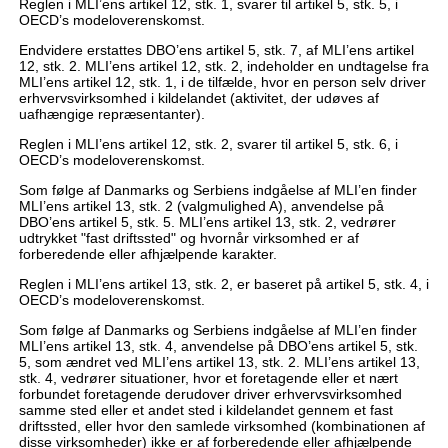
Reglen i MLI’ens artikel 12, stk. 1, svarer til artikel 5, stk. 5, i
OECD’s modeloverenskomst.
Endvidere erstattes DBO’ens artikel 5, stk. 7, af MLI’ens artikel
12, stk. 2. MLI’ens artikel 12, stk. 2, indeholder en undtagelse fra
MLI’ens artikel 12, stk. 1, i de tilfælde, hvor en person selv driver
erhvervsvirksomhed i kildelandet (aktivitet, der udøves af
uafhængige repræsentanter).
Reglen i MLI’ens artikel 12, stk. 2, svarer til artikel 5, stk. 6, i
OECD’s modeloverenskomst.
Som følge af Danmarks og Serbiens indgåelse af MLI’en finder
MLI’ens artikel 13, stk. 2 (valgmulighed A), anvendelse på
DBO’ens artikel 5, stk. 5. MLI’ens artikel 13, stk. 2, vedrører
udtrykket "fast driftssted" og hvornår virksomhed er af
forberedende eller afhjælpende karakter.
Reglen i MLI’ens artikel 13, stk. 2, er baseret på artikel 5, stk. 4, i
OECD’s modeloverenskomst.
Som følge af Danmarks og Serbiens indgåelse af MLI’en finder
MLI’ens artikel 13, stk. 4, anvendelse på DBO’ens artikel 5, stk.
5, som ændret ved MLI’ens artikel 13, stk. 2. MLI’ens artikel 13,
stk. 4, vedrører situationer, hvor et foretagende eller et nært
forbundet foretagende derudover driver erhvervsvirksomhed
samme sted eller et andet sted i kildelandet gennem et fast
driftssted, eller hvor den samlede virksomhed (kombinationen af
disse virksomheder) ikke er af forberedende eller afhjælpende