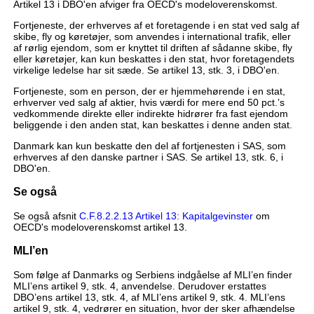
Artikel 13 i DBO'en afviger fra OECD's modeloverenskomst.
Fortjeneste, der erhverves af et foretagende i en stat ved salg af
skibe, fly og køretøjer, som anvendes i international trafik, eller
af rørlig ejendom, som er knyttet til driften af sådanne skibe, fly
eller køretøjer, kan kun beskattes i den stat, hvor foretagendets
virkelige ledelse har sit sæde. Se artikel 13, stk. 3, i DBO'en.
Fortjeneste, som en person, der er hjemmehørende i en stat,
erhverver ved salg af aktier, hvis værdi for mere end 50 pct.’s
vedkommende direkte eller indirekte hidrører fra fast ejendom
beliggende i den anden stat, kan beskattes i denne anden stat.
Danmark kan kun beskatte den del af fortjenesten i SAS, som
erhverves af den danske partner i SAS. Se artikel 13, stk. 6, i
DBO'en.
Se også
Se også afsnit
C.F.8.2.2.13 Artikel 13: Kapitalgevinster
om
OECD's modeloverenskomst artikel 13.
MLI’en
Som følge af Danmarks og Serbiens indgåelse af MLI’en finder
MLI’ens artikel 9, stk. 4, anvendelse. Derudover erstattes
DBO’ens artikel 13, stk. 4, af MLI’ens artikel 9, stk. 4. MLI’ens
artikel 9, stk. 4, vedrører en situation, hvor der sker afhændelse