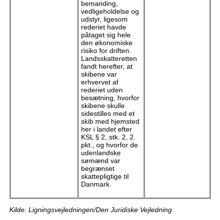
bemanding,
vedligeholdelse og
udstyr, ligesom
rederiet havde
påtaget sig hele
den økonomiske
risiko for driften.
Landsskatteretten
fandt herefter, at
skibene var
erhvervet af
rederiet uden
besætning, hvorfor
skibene skulle
sidestilles med et
skib med hjemsted
her i landet efter
KSL § 2, stk. 2, 2.
pkt., og hvorfor de
udenlandske
sømænd var
begrænset
skattepligtige til
Danmark.
Kilde: Ligningsvejledningen/Den Juridiske Vejledning