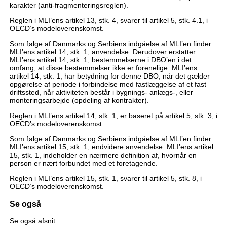
karakter (anti-fragmenteringsreglen).
Reglen i MLI’ens artikel 13, stk. 4, svarer til artikel 5, stk. 4.1, i
OECD’s modeloverenskomst.
Som følge af Danmarks og Serbiens indgåelse af MLI’en finder
MLI’ens artikel 14, stk. 1, anvendelse. Derudover erstatter
MLI’ens artikel 14, stk. 1, bestemmelserne i DBO’en i det
omfang, at disse bestemmelser ikke er forenelige. MLI’ens
artikel 14, stk. 1, har betydning for denne DBO, når det gælder
opgørelse af periode i forbindelse med fastlæggelse af et fast
driftssted, når aktiviteten består i bygnings- anlægs-, eller
monteringsarbejde (opdeling af kontrakter).
Reglen i MLI’ens artikel 14, stk. 1, er baseret på artikel 5, stk. 3, i
OECD’s modeloverenskomst.
Som følge af Danmarks og Serbiens indgåelse af MLI’en finder
MLI’ens artikel 15, stk. 1, endvidere anvendelse. MLI’ens artikel
15, stk. 1, indeholder en nærmere definition af, hvornår en
person er nært forbundet med et foretagende.
Reglen i MLI’ens artikel 15, stk. 1, svarer til artikel 5, stk. 8, i
OECD’s modeloverenskomst.
Se også
Se også afsnit