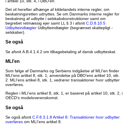
i artikel 10, stk. 4, i DBO'en.
Det vil herefter afhænge af kildelandets interne regler, om
beskatningsretten udnyttes. Se om Danmarks interne regler for
beskatning af udbytte i selskabskonstruktioner samt om
begrebet retmæssig ejer samt LL § 3 i afsnit
C.D.8.10.5
Udbytteindtægter
Udbytteindtægter (begrænset skattepligt -
selskaber).
Se også
Se afsnit A.B.4.1.4.2 om tilbagebetaling af dansk udbytteskat.
MLI’en
Som følge af Danmarks og Serbiens indgåelse af MLI'en finder
MLI’ens artikel 8, stk. 1, anvendelse på DBO’ens artikel 10, stk.
2. MLI’ens artikel 8, stk. 1, vedrører transaktioner hvor udbytter
overføres.
Reglen i MLI’ens artikel 8, stk. 1, er baseret på artikel 10, stk. 2, i
OECD’s modeloverenskomst.
Se også
Se også afsnit
C.F.8.3.1.8 Artikel 8: Transaktioner hvor udbytter
overføres
om MLI’ens artikel 8.