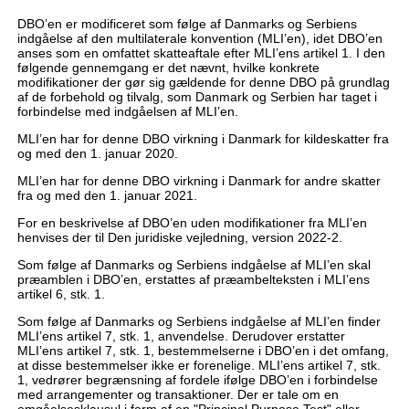
DBO’en er modificeret som følge af Danmarks og Serbiens
indgåelse af den multilaterale konvention (MLI’en), idet DBO’en
anses som en omfattet skatteaftale efter MLI’ens artikel 1. I den
følgende gennemgang er det nævnt, hvilke konkrete
modifikationer der gør sig gældende for denne DBO på grundlag
af de forbehold og tilvalg, som Danmark og Serbien har taget i
forbindelse med indgåelsen af MLI’en.
MLI’en har for denne DBO virkning i Danmark for kildeskatter fra
og med den 1. januar 2020.
MLI’en har for denne DBO virkning i Danmark for andre skatter
fra og med den 1. januar 2021.
For en beskrivelse af DBO’en uden modifikationer fra MLI’en
henvises der til Den juridiske vejledning, version 2022-2.
Som følge af Danmarks og Serbiens indgåelse af MLI’en skal
præamblen i DBO’en, erstattes af præambelteksten i MLI’ens
artikel 6, stk. 1.
Som følge af Danmarks og Serbiens indgåelse af MLI’en finder
MLI’ens artikel 7, stk. 1, anvendelse. Derudover erstatter
MLI’ens artikel 7, stk. 1, bestemmelserne i DBO’en i det omfang,
at disse bestemmelser ikke er forenelige. MLI’ens artikel 7, stk.
1, vedrører begrænsning af fordele ifølge DBO’en i forbindelse
med arrangementer og transaktioner. Der er tale om en