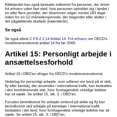
Kildelandet kan også beskatte indkomst fra personer, der driver
frit erhverv uden fast sted, hvis personen opholder sig i landet i
en eller flere perioder, der tilsammen udgør mindst 183 dage
inden for en 12-månedersperiode, der begynder eller slutter i
det pågældende skatteår (kalenderår).
Se også
Se også afsnit
C.F.8.2.2.14 Artikel 14: Frit erhverv
om OECD's
modeloverenskomst artikel 14 fra før 2000.
Artikel 15: Personligt arbejde i
ansættelsesforhold
Artikel 15 i DBO'en afviger fra OECD's modeloverenskomst.
Vederlag for personligt arbejde, som udføres om bord på et skib,
fly eller køretøj, der anvendes i international trafik, kan beskattes
i den kontraherende stat, hvor foretagendets virkelige ledelse
har sit sæde. Se artikel 15, stk. 3, i DBO'en.
Foruden lønindkomst for arbejde ombord på skibe og fly kan
lønindkomst ved arbejde på køretøjer i international trafik
beskattes i det land, hvor foretagendets virkelige ledelse har sit
sæde. Se artikel 15, stk. 3, i DBO'en.