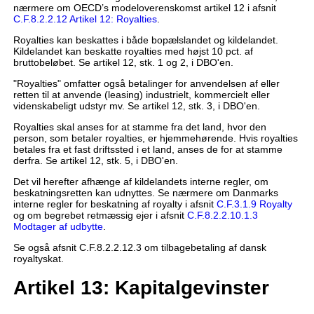
nærmere om OECD’s modeloverenskomst artikel 12 i afsnit
C.F.8.2.2.12 Artikel 12: Royalties
.
Royalties kan beskattes i både bopælslandet og kildelandet.
Kildelandet kan beskatte royalties med højst 10 pct. af
bruttobeløbet. Se artikel 12, stk. 1 og 2, i DBO'en.
"Royalties" omfatter også betalinger for anvendelsen af eller
retten til at anvende (leasing) industrielt, kommercielt eller
videnskabeligt udstyr mv. Se artikel 12, stk. 3, i DBO'en.
Royalties skal anses for at stamme fra det land, hvor den
person, som betaler royalties, er hjemmehørende. Hvis royalties
betales fra et fast driftssted i et land, anses de for at stamme
derfra. Se artikel 12, stk. 5, i DBO'en.
Det vil herefter afhænge af kildelandets interne regler, om
beskatningsretten kan udnyttes. Se nærmere om Danmarks
interne regler for beskatning af royalty i afsnit
C.F.3.1.9 Royalty
og om begrebet retmæssig ejer i afsnit
C.F.8.2.2.10.1.3
Modtager af udbytte
.
Se også afsnit C.F.8.2.2.12.3 om tilbagebetaling af dansk
royaltyskat.
Artikel 13: Kapitalgevinster