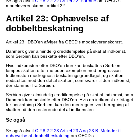
Se også afsnit
C.F.8.2.2.22 Artikel 22: Formue
om OECD's
modeloverenskomst artikel 22.
Artikel 23: Ophævelse af
dobbeltbeskatning
Artikel 23 i DBO'en afviger fra OECD's modeloverenskomst.
Danmark giver almindelig creditlempelse på skat af indkomst,
som Serbien kan beskatte efter DBO'en.
Hvis indkomsten efter DBO'en kun kan beskattes i Serbien,
lempes skatten efter metoden exemption med progression.
Indkomsten medregnes i beskatningsgrundlaget, og skatten
nedsættes med den del af skatten, som svarer til den indkomst,
der stammer fra Serbien.
Serbien giver almindelig creditlempelse på skat af indkomst, som
Danmark kan beskatte efter DBO'en. Hvis en indkomst er fritaget
for beskatning i Serbien, kan den medregnes ved beregning af
skatten på den resterende del af indkomsten.
Se også
Se også afsnit
C.F.8.2.2.23 Artikel 23 A og 23 B: Metoder til
ophævelse af dobbeltbeskatning
om OECD's