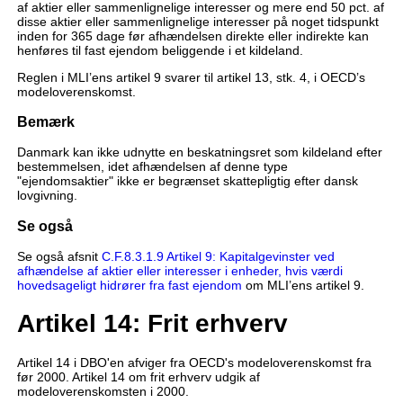
af aktier eller sammenlignelige interesser og mere end 50 pct. af
disse aktier eller sammenlignelige interesser på noget tidspunkt
inden for 365 dage før afhændelsen direkte eller indirekte kan
henføres til fast ejendom beliggende i et kildeland.
Reglen i MLI’ens artikel 9 svarer til artikel 13, stk. 4, i OECD’s
modeloverenskomst.
Bemærk
Danmark kan ikke udnytte en beskatningsret som kildeland efter
bestemmelsen, idet afhændelsen af denne type
"ejendomsaktier" ikke er begrænset skattepligtig efter dansk
lovgivning.
Se også
Se også afsnit
C.F.8.3.1.9 Artikel 9: Kapitalgevinster ved
afhændelse af aktier eller interesser i enheder, hvis værdi
hovedsageligt hidrører fra fast ejendom
om MLI’ens artikel 9.
Artikel 14: Frit erhverv
Artikel 14 i DBO'en afviger fra OECD's modeloverenskomst fra
før 2000. Artikel 14 om frit erhverv udgik af
modeloverenskomsten i 2000.