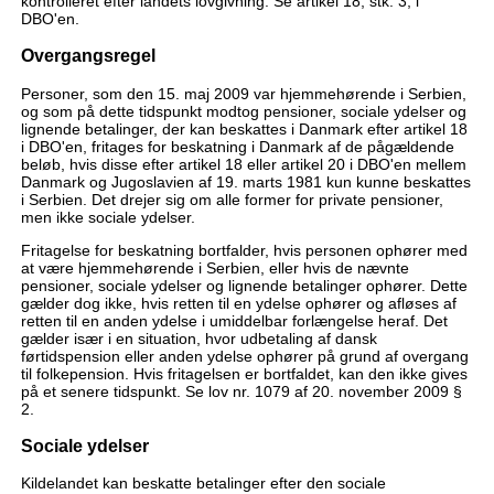
kontrolleret efter landets lovgivning. Se artikel 18, stk. 3, i
DBO'en.
Overgangsregel
Personer, som den 15. maj 2009 var hjemmehørende i Serbien,
og som på dette tidspunkt modtog pensioner, sociale ydelser og
lignende betalinger, der kan beskattes i Danmark efter artikel 18
i DBO'en, fritages for beskatning i Danmark af de pågældende
beløb, hvis disse efter artikel 18 eller artikel 20 i DBO'en mellem
Danmark og Jugoslavien af 19. marts 1981 kun kunne beskattes
i Serbien. Det drejer sig om alle former for private pensioner,
men ikke sociale ydelser.
Fritagelse for beskatning bortfalder, hvis personen ophører med
at være hjemmehørende i Serbien, eller hvis de nævnte
pensioner, sociale ydelser og lignende betalinger ophører. Dette
gælder dog ikke, hvis retten til en ydelse ophører og afløses af
retten til en anden ydelse i umiddelbar forlængelse heraf. Det
gælder især i en situation, hvor udbetaling af dansk
førtidspension eller anden ydelse ophører på grund af overgang
til folkepension. Hvis fritagelsen er bortfaldet, kan den ikke gives
på et senere tidspunkt. Se lov nr. 1079 af 20. november 2009 §
2.
Sociale ydelser
Kildelandet kan beskatte betalinger efter den sociale