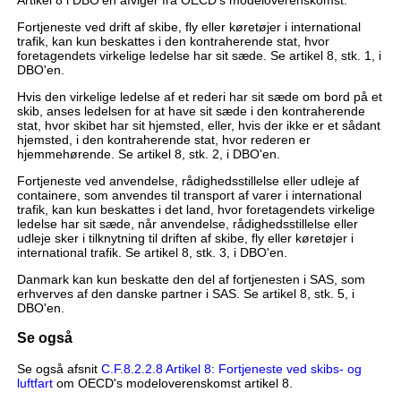
Artikel 8 i DBO'en afviger fra OECD's modeloverenskomst.
Fortjeneste ved drift af skibe, fly eller køretøjer i international
trafik, kan kun beskattes i den kontraherende stat, hvor
foretagendets virkelige ledelse har sit sæde. Se artikel 8, stk. 1, i
DBO'en.
Hvis den virkelige ledelse af et rederi har sit sæde om bord på et
skib, anses ledelsen for at have sit sæde i den kontraherende
stat, hvor skibet har sit hjemsted, eller, hvis der ikke er et sådant
hjemsted, i den kontraherende stat, hvor rederen er
hjemmehørende. Se artikel 8, stk. 2, i DBO'en.
Fortjeneste ved anvendelse, rådighedsstillelse eller udleje af
containere, som anvendes til transport af varer i international
trafik, kan kun beskattes i det land, hvor foretagendets virkelige
ledelse har sit sæde, når anvendelse, rådighedsstillelse eller
udleje sker i tilknytning til driften af skibe, fly eller køretøjer i
international trafik. Se artikel 8, stk. 3, i DBO'en.
Danmark kan kun beskatte den del af fortjenesten i SAS, som
erhverves af den danske partner i SAS. Se artikel 8, stk. 5, i
DBO'en.
Se også
Se også afsnit
C.F.8.2.2.8 Artikel 8: Fortjeneste ved skibs- og
luftfart
om OECD's modeloverenskomst artikel 8.