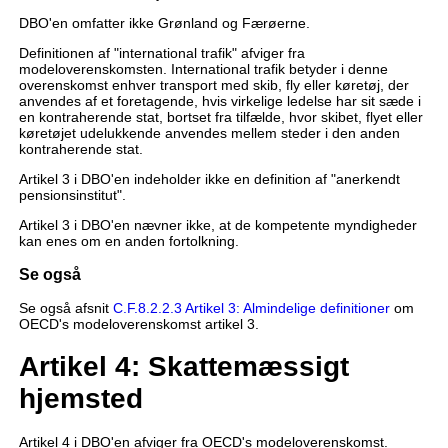
DBO'en omfatter ikke Grønland og Færøerne.
Definitionen af "international trafik" afviger fra
modeloverenskomsten. International trafik betyder i denne
overenskomst enhver transport med skib, fly eller køretøj, der
anvendes af et foretagende, hvis virkelige ledelse har sit sæde i
en kontraherende stat, bortset fra tilfælde, hvor skibet, flyet eller
køretøjet udelukkende anvendes mellem steder i den anden
kontraherende stat.
Artikel 3 i DBO'en indeholder ikke en definition af "anerkendt
pensionsinstitut".
Artikel 3 i DBO'en nævner ikke, at de kompetente myndigheder
kan enes om en anden fortolkning.
Se også
Se også afsnit
C.F.8.2.2.3 Artikel 3: Almindelige definitioner
om
OECD's modeloverenskomst artikel 3.
Artikel 4: Skattemæssigt
hjemsted
Artikel 4 i DBO'en afviger fra OECD's modeloverenskomst.