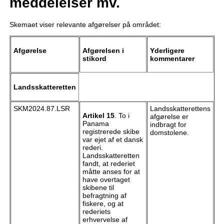
meddelelser mv.
Skemaet viser relevante afgørelser på området:
Afgørelse
Afgørelsen i
Yderligere
stikord
kommentarer
Landsskatteretten
SKM2024.87.LSR
Landsskatterettens
Artikel 15
. To i
afgørelse er
Panama
indbragt for
registrerede skibe
domstolene.
var ejet af et dansk
rederi.
Landsskatteretten
fandt, at rederiet
måtte anses for at
have overtaget
skibene til
befragtning af
fiskere, og at
rederiets
erhvervelse af