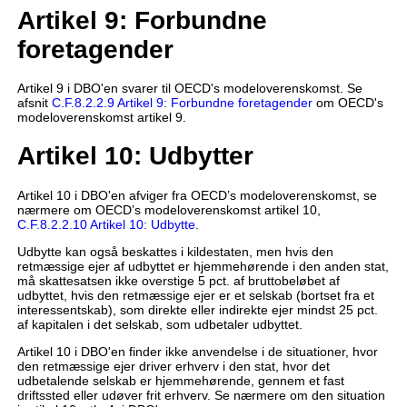
Artikel 9: Forbundne
foretagender
Artikel 9 i DBO'en svarer til OECD's modeloverenskomst. Se
afsnit
C.F.8.2.2.9 Artikel 9: Forbundne foretagender
om OECD's
modeloverenskomst artikel 9.
Artikel 10: Udbytter
Artikel 10 i DBO'en afviger fra OECD’s modeloverenskomst, se
nærmere om OECD’s modeloverenskomst artikel 10,
C.F.8.2.2.10 Artikel 10: Udbytte
.
Udbytte kan også beskattes i kildestaten, men hvis den
retmæssige ejer af udbyttet er hjemmehørende i den anden stat,
må skattesatsen ikke overstige 5 pct. af bruttobeløbet af
udbyttet, hvis den retmæssige ejer er et selskab (bortset fra et
interessentskab), som direkte eller indirekte ejer mindst 25 pct.
af kapitalen i det selskab, som udbetaler udbyttet.
Artikel 10 i DBO'en finder ikke anvendelse i de situationer, hvor
den retmæssige ejer driver erhverv i den stat, hvor det
udbetalende selskab er hjemmehørende, gennem et fast
driftssted eller udøver frit erhverv. Se nærmere om den situation