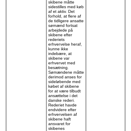
skibene måtte
sidestilles med køb
af et aktiv. Det
forhold, at flere af
de tidligere ansatte
sømænd fortsat
arbejdede på
skibene efter
rederiets
erhvervelse heraf,
kunne ikke
indebære, at
skibene var
erhvervet med
besætning.
Sømændene måtte
derimod anses for
sideløbende med
købet af skibene
for at være tilbudt
ansættelse i det
danske rederi.
Rederiet havde
endvidere efter
erhvervelsen af
skibene haft
ansvaret for
skibenes