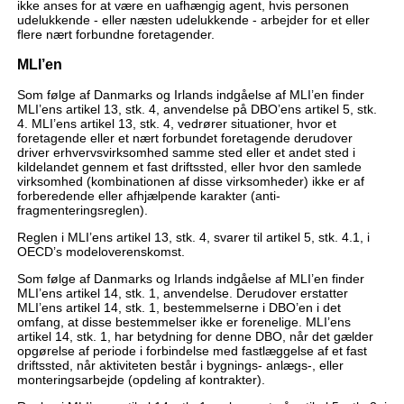
ikke anses for at være en uafhængig agent, hvis personen
udelukkende - eller næsten udelukkende - arbejder for et eller
flere nært forbundne foretagender.
MLI’en
Som følge af Danmarks og Irlands indgåelse af MLI’en finder
MLI’ens artikel 13, stk. 4, anvendelse på DBO’ens artikel 5, stk.
4. MLI’ens artikel 13, stk. 4, vedrører situationer, hvor et
foretagende eller et nært forbundet foretagende derudover
driver erhvervsvirksomhed samme sted eller et andet sted i
kildelandet gennem et fast driftssted, eller hvor den samlede
virksomhed (kombinationen af disse virksomheder) ikke er af
forberedende eller afhjælpende karakter (anti-
fragmenteringsreglen).
Reglen i MLI’ens artikel 13, stk. 4, svarer til artikel 5, stk. 4.1, i
OECD’s modeloverenskomst.
Som følge af Danmarks og Irlands indgåelse af MLI’en finder
MLI’ens artikel 14, stk. 1, anvendelse. Derudover erstatter
MLI’ens artikel 14, stk. 1, bestemmelserne i DBO’en i det
omfang, at disse bestemmelser ikke er forenelige. MLI’ens
artikel 14, stk. 1, har betydning for denne DBO, når det gælder
opgørelse af periode i forbindelse med fastlæggelse af et fast
driftssted, når aktiviteten består i bygnings- anlægs-, eller
monteringsarbejde (opdeling af kontrakter).