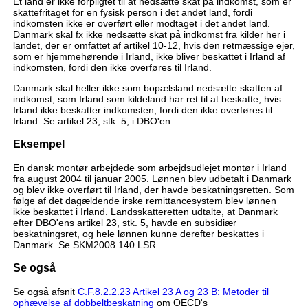
Et land er ikke forpligtet til at nedsætte skat på indkomst, som er
skattefritaget for en fysisk person i det andet land, fordi
indkomsten ikke er overført eller modtaget i det andet land.
Danmark skal fx ikke nedsætte skat på indkomst fra kilder her i
landet, der er omfattet af artikel 10-12, hvis den retmæssige ejer,
som er hjemmehørende i Irland, ikke bliver beskattet i Irland af
indkomsten, fordi den ikke overføres til Irland.
Danmark skal heller ikke som bopælsland nedsætte skatten af
indkomst, som Irland som kildeland har ret til at beskatte, hvis
Irland ikke beskatter indkomsten, fordi den ikke overføres til
Irland. Se artikel 23, stk. 5, i DBO'en.
Eksempel
En dansk montør arbejdede som arbejdsudlejet montør i Irland
fra august 2004 til januar 2005. Lønnen blev udbetalt i Danmark
og blev ikke overført til Irland, der havde beskatningsretten. Som
følge af det dagældende irske remittancesystem blev lønnen
ikke beskattet i Irland. Landsskatteretten udtalte, at Danmark
efter DBO'ens artikel 23, stk. 5, havde en subsidiær
beskatningsret, og hele lønnen kunne derefter beskattes i
Danmark. Se SKM2008.140.LSR.
Se også
Se også afsnit
C.F.8.2.2.23 Artikel 23 A og 23 B: Metoder til
ophævelse af dobbeltbeskatning
om OECD's