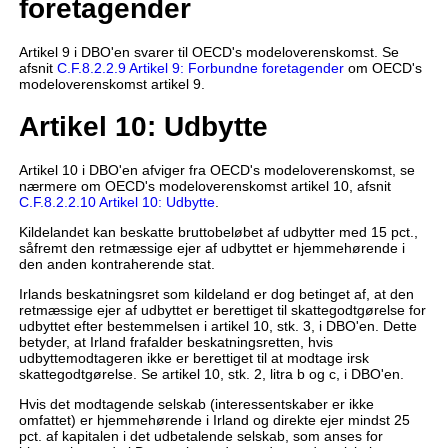
foretagender
Artikel 9 i DBO'en svarer til OECD's modeloverenskomst. Se
afsnit
C.F.8.2.2.9 Artikel 9: Forbundne foretagender
om OECD's
modeloverenskomst artikel 9.
Artikel 10: Udbytte
Artikel 10 i DBO'en afviger fra OECD's modeloverenskomst, se
nærmere om OECD's modeloverenskomst artikel 10, afsnit
C.F.8.2.2.10 Artikel 10: Udbytte
.
Kildelandet kan beskatte bruttobeløbet af udbytter med 15 pct.,
såfremt den retmæssige ejer af udbyttet er hjemmehørende i
den anden kontraherende stat.
Irlands beskatningsret som kildeland er dog betinget af, at den
retmæssige ejer af udbyttet er berettiget til skattegodtgørelse for
udbyttet efter bestemmelsen i artikel 10, stk. 3, i DBO'en. Dette
betyder, at Irland frafalder beskatningsretten, hvis
udbyttemodtageren ikke er berettiget til at modtage irsk
skattegodtgørelse. Se artikel 10, stk. 2, litra b og c, i DBO'en.
Hvis det modtagende selskab (interessentskaber er ikke
omfattet) er hjemmehørende i Irland og direkte ejer mindst 25
pct. af kapitalen i det udbetalende selskab, som anses for