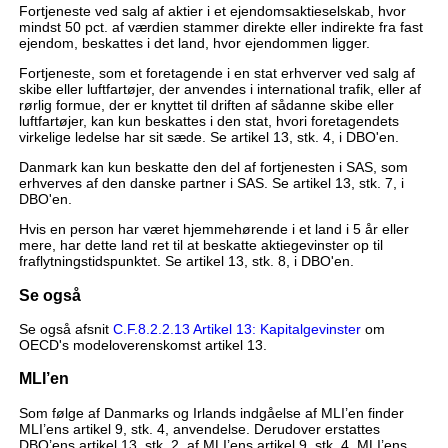
Fortjeneste ved salg af aktier i et ejendomsaktieselskab, hvor
mindst 50 pct. af værdien stammer direkte eller indirekte fra fast
ejendom, beskattes i det land, hvor ejendommen ligger.
Fortjeneste, som et foretagende i en stat erhverver ved salg af
skibe eller luftfartøjer, der anvendes i international trafik, eller af
rørlig formue, der er knyttet til driften af sådanne skibe eller
luftfartøjer, kan kun beskattes i den stat, hvori foretagendets
virkelige ledelse har sit sæde. Se artikel 13, stk. 4, i DBO'en.
Danmark kan kun beskatte den del af fortjenesten i SAS, som
erhverves af den danske partner i SAS. Se artikel 13, stk. 7, i
DBO'en.
Hvis en person har været hjemmehørende i et land i 5 år eller
mere, har dette land ret til at beskatte aktiegevinster op til
fraflytningstidspunktet. Se artikel 13, stk. 8, i DBO'en.
Se også
Se også afsnit
C.F.8.2.2.13 Artikel 13: Kapitalgevinster
om
OECD's modeloverenskomst artikel 13.
MLI’en
Som følge af Danmarks og Irlands indgåelse af MLI’en finder
MLI’ens artikel 9, stk. 4, anvendelse. Derudover erstattes
DBO’ens artikel 13, stk. 2, af MLI’ens artikel 9, stk. 4. MLI’ens