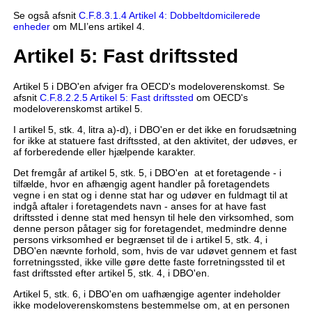
Se også afsnit
C.F.8.3.1.4 Artikel 4: Dobbeltdomicilerede
enheder
om MLI’ens artikel 4.
Artikel 5: Fast driftssted
Artikel 5 i DBO'en afviger fra OECD's modeloverenskomst. Se
afsnit
C.F.8.2.2.5 Artikel 5: Fast driftssted
om OECD's
modeloverenskomst artikel 5.
I artikel 5, stk. 4, litra a)-d), i DBO'en er det ikke en forudsætning
for ikke at statuere fast driftssted, at den aktivitet, der udøves, er
af forberedende eller hjælpende karakter.
Det fremgår af artikel 5, stk. 5, i DBO'en at et foretagende - i
tilfælde, hvor en afhængig agent handler på foretagendets
vegne i en stat og i denne stat har og udøver en fuldmagt til at
indgå aftaler i foretagendets navn - anses for at have fast
driftssted i denne stat med hensyn til hele den virksomhed, som
denne person påtager sig for foretagendet, medmindre denne
persons virksomhed er begrænset til de i artikel 5, stk. 4, i
DBO'en nævnte forhold, som, hvis de var udøvet gennem et fast
forretningssted, ikke ville gøre dette faste forretningssted til et
fast driftssted efter artikel 5, stk. 4, i DBO'en.
Artikel 5, stk. 6, i DBO'en om uafhængige agenter indeholder
ikke modeloverenskomstens bestemmelse om, at en personen