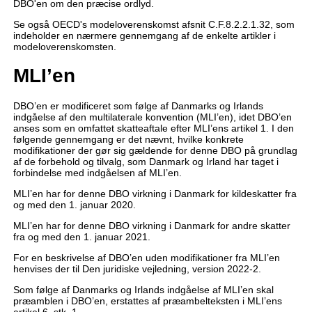
DBO'en om den præcise ordlyd.
Se også OECD's modeloverenskomst afsnit C.F.8.2.2.1.32, som
indeholder en nærmere gennemgang af de enkelte artikler i
modeloverenskomsten.
MLI’en
DBO’en er modificeret som følge af Danmarks og Irlands
indgåelse af den multilaterale konvention (MLI’en), idet DBO’en
anses som en omfattet skatteaftale efter MLI’ens artikel 1. I den
følgende gennemgang er det nævnt, hvilke konkrete
modifikationer der gør sig gældende for denne DBO på grundlag
af de forbehold og tilvalg, som Danmark og Irland har taget i
forbindelse med indgåelsen af MLI’en.
MLI’en har for denne DBO virkning i Danmark for kildeskatter fra
og med den 1. januar 2020.
MLI’en har for denne DBO virkning i Danmark for andre skatter
fra og med den 1. januar 2021.
For en beskrivelse af DBO’en uden modifikationer fra MLI’en
henvises der til Den juridiske vejledning, version 2022-2.
Som følge af Danmarks og Irlands indgåelse af MLI’en skal
præamblen i DBO’en, erstattes af præambelteksten i MLI’ens