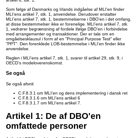
artikel 6, stk. 1.
Som følge af Danmarks og Irlands indgåelse af MLI’en finder
MLI’ens artikel 7, stk. 1, anvendelse. Derudover erstatter
MLI’ens artikel 7, stk. 1, bestemmelserne i DBO’en i det omfang,
at disse bestemmelser ikke er forenelige. MLI’ens artikel 7, stk.
1, vedrører begrænsning af fordele ifølge DBO’en i forbindelse
med arrangementer og transaktioner. Der er tale om en
omgåelsesklausul i form af en "Principal Purpose Test" eller
"PPT". Den forenklede LOB-bestemmelse i MLI’en finder ikke
anvendelse.
Reglen i MLI’ens artikel 7, stk. 1, svarer til artikel 29, stk. 9, i
OECD’s modeloverenskomst.
Se også
Se også afsnit
C.F.8.3.1 om MLI’en og dens implementering i dansk ret
C.F.8.3.1.6 om MLI’ens artikel 6
C.F.8.3.1.7 om MLI’ens artikel 7.
Artikel 1: De af DBO'en
omfattede personer