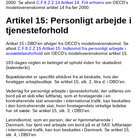
2000. Se afsnit
C.F.8.2.2.14 Artikel 14: Frit erhverv
om OECD's
modeloverenskomst artikel 14 fra før 2000.
Artikel 15: Personligt arbejde i
tjenesteforhold
Artikel 15 i DBO'en afviger fra OECD's modeloverenskomst. Se
afsnit
C.F.8.2.2.15 Artikel 15: Indkomst fra personligt arbejde i
ansættelsesforhold
om OECD's modeloverenskomst artikel 15.
183-dages-reglen er betinget af ophold inden for skatteåret
(kalenderår).
Bopælslandet er specifikt afskåret fra at beskatte, hvis der
foreligger arbejdsudleje. Se artikel 15, stk. 2, litra d, i DBO'en.
Vederlag for personligt arbejde i tjenesteforhold, der udføres om
bord på et skib eller luftfartøj, som et foretagende i en
kontraherende stat anvender i international trafik, kan beskattes
i den kontraherende stat, hvori foretagendets virkelige ledelse
har sit sæde. Se artikel 15, stk. 3, i DBO'en.
Lønindkomst, som en person, der er hjemmehørende i
Danmark, har tjent ved arbejde om bord på et af SAS' luftfartøjer
i international trafik, kan kun beskattes i Danmark. Se artikel 15,
stk. 4, i DBO'en.