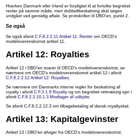
Hverken Danmark eller Irland er forpligtet til at fortolke begrebet
renter på samme måde, men dobbeltbeskatning skal søges
undgået ved gensidig aftale. Se protokollen til DBO'en, punkt 2.
Se også
Se også afsnit
C.F.8.2.2.11 Artikel 11: Renter
om OECD's
modeloverenskomst artikel 11.
Artikel 12: Royalties
Artikel 12 i DBO'en svarer til OECD's modeloverenskomst, se
nærmere om OECD's modeloverenskomst artikel 12 i afsnit
C.F.8.2.2.12 Artikel 12: Royalties
.
Se nærmere om Danmarks interne regler for beskatning af
royalty i afsnit
C.F.3.1.9 Royalty
og om begrebet retmæssig ejer i
afsnit
C.F.8.2.2.10.1.3 Modtager af udbytte
.
Se afsnit C.F.8.2.2.12.3 om tilbagebetaling af dansk royaltyskat.
Artikel 13: Kapitalgevinster
Artikel 13 i DBO'en afviger fra OECD's modeloverenskomst.