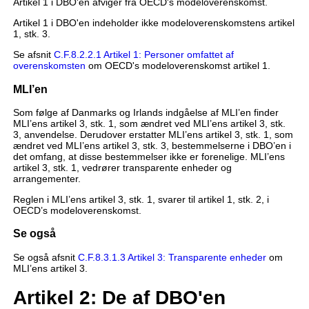
Artikel 1 i DBO'en afviger fra OECD's modeloverenskomst.
Artikel 1 i DBO'en indeholder ikke modeloverenskomstens artikel
1, stk. 3.
Se afsnit
C.F.8.2.2.1 Artikel 1: Personer omfattet af
overenskomsten
om OECD's modeloverenskomst artikel 1.
MLI’en
Som følge af Danmarks og Irlands indgåelse af MLI’en finder
MLI’ens artikel 3, stk. 1, som ændret ved MLI’ens artikel 3, stk.
3, anvendelse. Derudover erstatter MLI’ens artikel 3, stk. 1, som
ændret ved MLI’ens artikel 3, stk. 3, bestemmelserne i DBO’en i
det omfang, at disse bestemmelser ikke er forenelige. MLI’ens
artikel 3, stk. 1, vedrører transparente enheder og
arrangementer.
Reglen i MLI’ens artikel 3, stk. 1, svarer til artikel 1, stk. 2, i
OECD’s modeloverenskomst.
Se også
Se også afsnit
C.F.8.3.1.3 Artikel 3: Transparente enheder
om
MLI’ens artikel 3.
Artikel 2: De af DBO'en