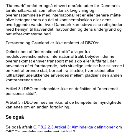
"Danmark" omfatter også ethvert område uden for Danmarks
territorialfarvand, som efter dansk lovgivning og i
overensstemmelse med international ret er eller senere måtte
blive betegnet som en del af kontinentalsoklen eller dens
overliggende vande, hvor Danmark kan udøve sine rettigheder
med hensyn til havvandet, havbunden og dens undergrund og
naturforekomsterne heri.
Færøerne og Grønland er ikke omfattet af DBO'en.
Definitionen af "international trafik" afviger fra
modeloverenskomsten. International trafik betyder i denne
overenskomst enhver transport med skib eller luftfartøj, der
anvendes af et foretagende, hvis virkelige ledelse har sit sæde i
en kontraherende stat, bortset fra tilfælde, hvor skibet eller
luftfartøjet udelukkende anvendes mellem pladser i den anden
kontraherende stat.
Artikel 3 i DBO'en indeholder ikke en definition af "anerkendt
pensionsinstitut".
Artikel 3 i DBO'en nævner ikke, at de kompetente myndigheder
kan enes om en anden fortolkning.
Se også
Se også afsnit
C.F.8.2.2.3 Artikel 3: Almindelige definitioner
om
OECD's modeloverenskomst artikel 3.