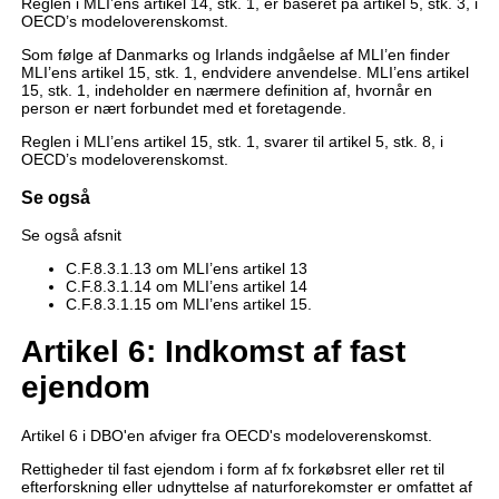
Reglen i MLI’ens artikel 14, stk. 1, er baseret på artikel 5, stk. 3, i
OECD’s modeloverenskomst.
Som følge af Danmarks og Irlands indgåelse af MLI’en finder
MLI’ens artikel 15, stk. 1, endvidere anvendelse. MLI’ens artikel
15, stk. 1, indeholder en nærmere definition af, hvornår en
person er nært forbundet med et foretagende.
Reglen i MLI’ens artikel 15, stk. 1, svarer til artikel 5, stk. 8, i
OECD’s modeloverenskomst.
Se også
Se også afsnit
C.F.8.3.1.13 om MLI’ens artikel 13
C.F.8.3.1.14 om MLI’ens artikel 14
C.F.8.3.1.15 om MLI’ens artikel 15.
Artikel 6: Indkomst af fast
ejendom
Artikel 6 i DBO'en afviger fra OECD's modeloverenskomst.
Rettigheder til fast ejendom i form af fx forkøbsret eller ret til
efterforskning eller udnyttelse af naturforekomster er omfattet af