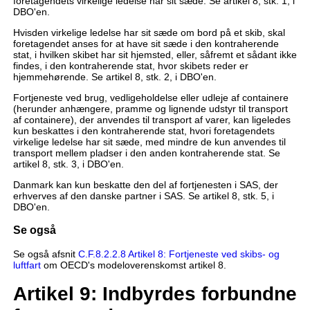
foretagendets virkelige ledelse har sit sæde. Se artikel 8, stk. 1, i
DBO'en.
Hvisden virkelige ledelse har sit sæde om bord på et skib, skal
foretagendet anses for at have sit sæde i den kontraherende
stat, i hvilken skibet har sit hjemsted, eller, såfremt et sådant ikke
findes, i den kontraherende stat, hvor skibets reder er
hjemmehørende. Se artikel 8, stk. 2, i DBO'en.
Fortjeneste ved brug, vedligeholdelse eller udleje af containere
(herunder anhængere, pramme og lignende udstyr til transport
af containere), der anvendes til transport af varer, kan ligeledes
kun beskattes i den kontraherende stat, hvori foretagendets
virkelige ledelse har sit sæde, med mindre de kun anvendes til
transport mellem pladser i den anden kontraherende stat. Se
artikel 8, stk. 3, i DBO'en.
Danmark kan kun beskatte den del af fortjenesten i SAS, der
erhverves af den danske partner i SAS. Se artikel 8, stk. 5, i
DBO'en.
Se også
Se også afsnit
C.F.8.2.2.8 Artikel 8: Fortjeneste ved skibs- og
luftfart
om OECD's modeloverenskomst artikel 8.
Artikel 9: Indbyrdes forbundne