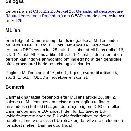
Se også
Se også afsnit
C.F.8.2.2.25 Artikel 25: Gensidig aftaleprocedure
(Mutual Agreement Procedure)
om OECD's modeloverenskomst
artikel 25.
MLI’en
Som følge af Danmarks og Irlands indgåelse af MLI’en finder
MLI’ens artikel 16, stk. 1, 1. pkt., anvendelse. Derudover
erstattes DBO’ens artikel 25, stk. 1, 1. pkt., af MLI’ens artikel 16,
stk. 1, 1. pkt. MLI’ens artikel 16, stk. 1, 1. pkt., indebærer, at en
person kan indgive anmodning om indledning af den gensidige
aftaleprocedure i både bopæls- og kildelandet.
Reglen i MLI’ens artikel 16, stk. 1, 1. pkt., svarer til artikel 25,
stk. 1, 1. pkt., i OECD’s modeloverenskomst.
Bemærk
Danmark har taget forbehold efter MLI’ens artikel 28, stk. 2,
således at MLI’ens bestemmelser om voldgift ikke finder
anvendelse i forhold til sager, der drejer sig om DBO’er mellem
Danmark og andre EU-lande. Inden for EU gælder EU-
voldgiftskonventionen og EU-voldgiftsdirektivet, og det vil
herefter alene være disse EU-retsakter, der vil være gældende i
forholdet mellem Danmark og Irland.