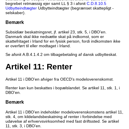
begrebet retmæssig ejer samt LL § 3 i afsnit
C.D.8.10.5
Udbytteindtægter
Udbytteindtægter (begrænset skattepligt -
selskaber).
Bemærk
Subsidiær beskatningsret, jf. artikel 23, stk. 5, i DBO'en.
Danmark skal ikke nedsætte skat på indkomst, som er
skattefritaget i Irland for en fysisk person, fordi indkomsten ikke
er overført til eller modtaget i Irland.
Se afsnit A.B.4.1.4.2 om tilbagebetaling af dansk udbytteskat.
Artikel 11: Renter
Artikel 11 i DBO'en afviger fra OECD's modeloverenskomst.
Renter kan kun beskattes i bopælslandet. Se artikel 11, stk. 1, i
DBO'en.
Bemærk
Artikel 11 i DBO'en indeholder modeloverenskomstens artikel 11,
stk. 4, om kildelandsbeskatning af renter i forbindelse med
udøvelse af erhvervsvirksomhed med fast driftssted. Se artikel
11, stk. 3, i DBO'en.