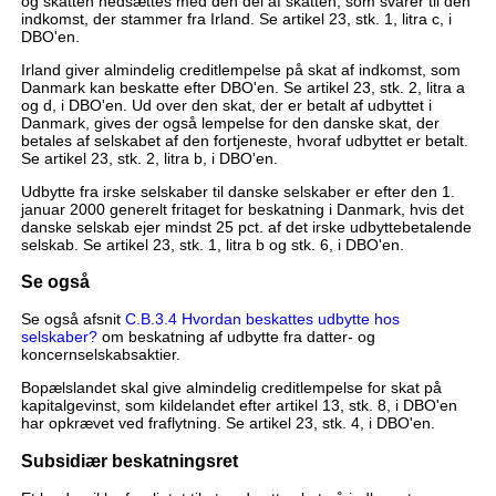
og skatten nedsættes med den del af skatten, som svarer til den
indkomst, der stammer fra Irland. Se artikel 23, stk. 1, litra c, i
DBO'en.
Irland giver almindelig creditlempelse på skat af indkomst, som
Danmark kan beskatte efter DBO'en. Se artikel 23, stk. 2, litra a
og d, i DBO'en. Ud over den skat, der er betalt af udbyttet i
Danmark, gives der også lempelse for den danske skat, der
betales af selskabet af den fortjeneste, hvoraf udbyttet er betalt.
Se artikel 23, stk. 2, litra b, i DBO'en.
Udbytte fra irske selskaber til danske selskaber er efter den 1.
januar 2000 generelt fritaget for beskatning i Danmark, hvis det
danske selskab ejer mindst 25 pct. af det irske udbyttebetalende
selskab. Se artikel 23, stk. 1, litra b og stk. 6, i DBO'en.
Se også
Se også afsnit
C.B.3.4 Hvordan beskattes udbytte hos
selskaber?
om beskatning af udbytte fra datter- og
koncernselskabsaktier.
Bopælslandet skal give almindelig creditlempelse for skat på
kapitalgevinst, som kildelandet efter artikel 13, stk. 8, i DBO'en
har opkrævet ved fraflytning. Se artikel 23, stk. 4, i DBO'en.
Subsidiær beskatningsret