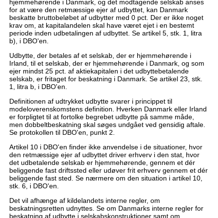
hjemmehørende i Danmark, og det modtagende selskab anses
for at være den retmæssige ejer af udbyttet, kan Danmark
beskatte bruttobeløbet af udbytter med 0 pct. Der er ikke noget
krav om, at kapitalandelen skal have været ejet i en bestemt
periode inden udbetalingen af udbyttet. Se artikel 5, stk. 1, litra
b), i DBO'en.
Udbytte, der betales af et selskab, der er hjemmehørende i
Irland, til et selskab, der er hjemmehørende i Danmark, og som
ejer mindst 25 pct. af aktiekapitalen i det udbyttebetalende
selskab, er fritaget for beskatning i Danmark. Se artikel 23, stk.
1, litra b, i DBO'en.
Definitionen af udtrykket udbytte svarer i princippet til
modeloverenskomstens definition. Hverken Danmark eller Irland
er forpligtet til at fortolke begrebet udbytte på samme måde,
men dobbeltbeskatning skal søges undgået ved gensidig aftale.
Se protokollen til DBO'en, punkt 2.
Artikel 10 i DBO'en finder ikke anvendelse i de situationer, hvor
den retmæssige ejer af udbyttet driver erhverv i den stat, hvor
det udbetalende selskab er hjemmehørende, gennem et dér
beliggende fast driftssted eller udøver frit erhverv gennem et dér
beliggende fast sted. Se nærmere om den situation i artikel 10,
stk. 6, i DBO'en.
Det vil afhænge af kildelandets interne regler, om
beskatningsretten udnyttes. Se om Danmarks interne regler for
beskatning af udbytte i selskabskonstruktioner samt om