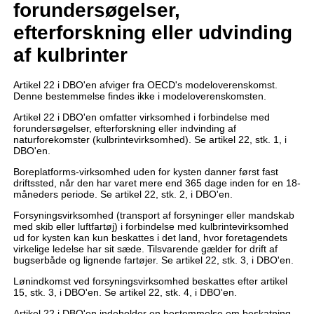
forundersøgelser,
efterforskning eller udvinding
af kulbrinter
Artikel 22 i DBO'en afviger fra OECD's modeloverenskomst.
Denne bestemmelse findes ikke i modeloverenskomsten.
Artikel 22 i DBO'en omfatter virksomhed i forbindelse med
forundersøgelser, efterforskning eller indvinding af
naturforekomster (kulbrintevirksomhed). Se artikel 22, stk. 1, i
DBO'en.
Boreplatforms-virksomhed uden for kysten danner først fast
driftssted, når den har varet mere end 365 dage inden for en 18-
måneders periode. Se artikel 22, stk. 2, i DBO'en.
Forsyningsvirksomhed (transport af forsyninger eller mandskab
med skib eller luftfartøj) i forbindelse med kulbrintevirksomhed
ud for kysten kan kun beskattes i det land, hvor foretagendets
virkelige ledelse har sit sæde. Tilsvarende gælder for drift af
bugserbåde og lignende fartøjer. Se artikel 22, stk. 3, i DBO'en.
Lønindkomst ved forsyningsvirksomhed beskattes efter artikel
15, stk. 3, i DBO'en. Se artikel 22, stk. 4, i DBO'en.
Artikel 22 i DBO'en indeholder en bestemmelse om beskatning