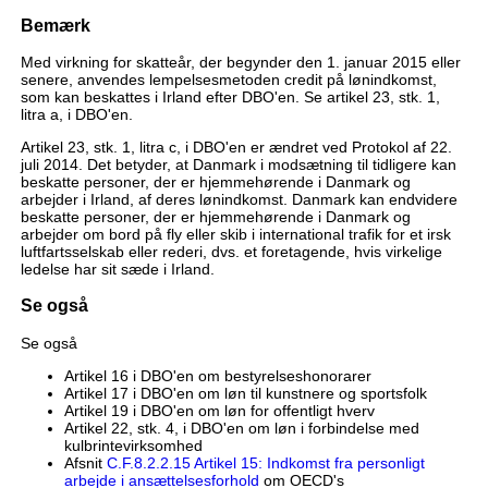
Bemærk
Med virkning for skatteår, der begynder den 1. januar 2015 eller
senere, anvendes lempelsesmetoden credit på lønindkomst,
som kan beskattes i Irland efter DBO'en. Se artikel 23, stk. 1,
litra a, i DBO'en.
Artikel 23, stk. 1, litra c, i DBO'en er ændret ved Protokol af 22.
juli 2014. Det betyder, at Danmark i modsætning til tidligere kan
beskatte personer, der er hjemmehørende i Danmark og
arbejder i Irland, af deres lønindkomst. Danmark kan endvidere
beskatte personer, der er hjemmehørende i Danmark og
arbejder om bord på fly eller skib i international trafik for et irsk
luftfartsselskab eller rederi, dvs. et foretagende, hvis virkelige
ledelse har sit sæde i Irland.
Se også
Se også
Artikel 16 i DBO'en om bestyrelseshonorarer
Artikel 17 i DBO'en om løn til kunstnere og sportsfolk
Artikel 19 i DBO'en om løn for offentligt hverv
Artikel 22, stk. 4, i DBO'en om løn i forbindelse med
kulbrintevirksomhed
Afsnit
C.F.8.2.2.15 Artikel 15: Indkomst fra personligt
arbejde i ansættelsesforhold
om OECD's