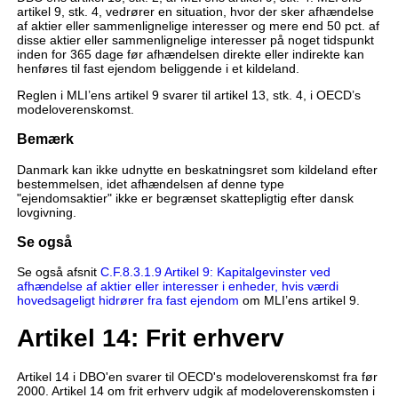
artikel 9, stk. 4, vedrører en situation, hvor der sker afhændelse
af aktier eller sammenlignelige interesser og mere end 50 pct. af
disse aktier eller sammenlignelige interesser på noget tidspunkt
inden for 365 dage før afhændelsen direkte eller indirekte kan
henføres til fast ejendom beliggende i et kildeland.
Reglen i MLI’ens artikel 9 svarer til artikel 13, stk. 4, i OECD’s
modeloverenskomst.
Bemærk
Danmark kan ikke udnytte en beskatningsret som kildeland efter
bestemmelsen, idet afhændelsen af denne type
"ejendomsaktier" ikke er begrænset skattepligtig efter dansk
lovgivning.
Se også
Se også afsnit
C.F.8.3.1.9 Artikel 9: Kapitalgevinster ved
afhændelse af aktier eller interesser i enheder, hvis værdi
hovedsageligt hidrører fra fast ejendom
om MLI’ens artikel 9.
Artikel 14: Frit erhverv
Artikel 14 i DBO'en svarer til OECD's modeloverenskomst fra før
2000. Artikel 14 om frit erhverv udgik af modeloverenskomsten i