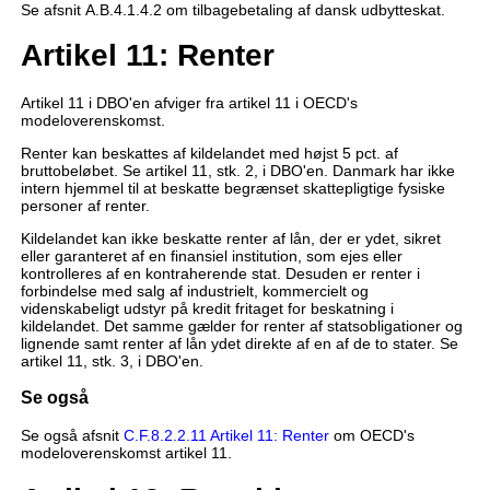
Se afsnit A.B.4.1.4.2 om tilbagebetaling af dansk udbytteskat.
Artikel 11: Renter
Artikel 11 i DBO'en afviger fra artikel 11 i OECD's
modeloverenskomst.
Renter kan beskattes af kildelandet med højst 5 pct. af
bruttobeløbet. Se artikel 11, stk. 2, i DBO'en. Danmark har ikke
intern hjemmel til at beskatte begrænset skattepligtige fysiske
personer af renter.
Kildelandet kan ikke beskatte renter af lån, der er ydet, sikret
eller garanteret af en finansiel institution, som ejes eller
kontrolleres af en kontraherende stat. Desuden er renter i
forbindelse med salg af industrielt, kommercielt og
videnskabeligt udstyr på kredit fritaget for beskatning i
kildelandet. Det samme gælder for renter af statsobligationer og
lignende samt renter af lån ydet direkte af en af de to stater. Se
artikel 11, stk. 3, i DBO'en.
Se også
Se også afsnit
C.F.8.2.2.11 Artikel 11: Renter
om OECD's
modeloverenskomst artikel 11.