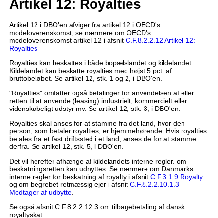
Artikel 12: Royalties
Artikel 12 i DBO'en afviger fra artikel 12 i OECD's
modeloverenskomst, se nærmere om OECD's
modeloverenskomst artikel 12 i afsnit
C.F.8.2.2.12 Artikel 12:
Royalties
Royalties kan beskattes i både bopælslandet og kildelandet.
Kildelandet kan beskatte royalties med højst 5 pct. af
bruttobeløbet. Se artikel 12, stk. 1 og 2, i DBO'en.
"Royalties" omfatter også betalinger for anvendelsen af eller
retten til at anvende (leasing) industrielt, kommercielt eller
videnskabeligt udstyr mv. Se artikel 12, stk. 3, i DBO'en.
Royalties skal anses for at stamme fra det land, hvor den
person, som betaler royalties, er hjemmehørende. Hvis royalties
betales fra et fast driftssted i et land, anses de for at stamme
derfra. Se artikel 12, stk. 5, i DBO'en.
Det vil herefter afhænge af kildelandets interne regler, om
beskatningsretten kan udnyttes. Se nærmere om Danmarks
interne regler for beskatning af royalty i afsnit
C.F.3.1.9 Royalty
og om begrebet retmæssig ejer i afsnit
C.F.8.2.2.10.1.3
Modtager af udbytte
.
Se også afsnit C.F.8.2.2.12.3 om tilbagebetaling af dansk
royaltyskat.