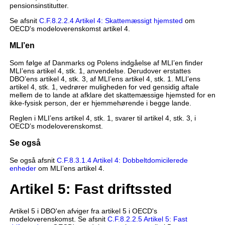
pensionsinstitutter.
Se afsnit
C.F.8.2.2.4 Artikel 4: Skattemæssigt hjemsted
om
OECD's modeloverenskomst artikel 4.
MLI’en
Som følge af Danmarks og Polens indgåelse af MLI’en finder
MLI’ens artikel 4, stk. 1, anvendelse. Derudover erstattes
DBO’ens artikel 4, stk. 3, af MLI’ens artikel 4, stk. 1. MLI’ens
artikel 4, stk. 1, vedrører muligheden for ved gensidig aftale
mellem de to lande at afklare det skattemæssige hjemsted for en
ikke-fysisk person, der er hjemmehørende i begge lande.
Reglen i MLI’ens artikel 4, stk. 1, svarer til artikel 4, stk. 3, i
OECD’s modeloverenskomst.
Se også
Se også afsnit
C.F.8.3.1.4 Artikel 4: Dobbeltdomicilerede
enheder
om MLI’ens artikel 4.
Artikel 5: Fast driftssted
Artikel 5 i DBO'en afviger fra artikel 5 i OECD's
modeloverenskomst. Se afsnit
C.F.8.2.2.5 Artikel 5: Fast