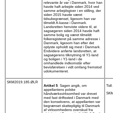
relevante år var i Danmark, hvor han
havde haft arbejde siden 2014 ved
samme arbejdsgiver i en stilling, der
siden 2015 havde været
tidsubegrænset, ligesom han var
tilmeldt A-kasse i Danmark.
Landsretten henviste videre til, at
sagsøgeren siden 2014 havde haft
samme bolig og været tilmeldt
folkeregisteret på samme adresse i
Danmark, ligesom han efter det
oplyste opholdt sig mest i Danmark.
Endvidere anførte landsretten, at
sagsøgerens tilknytning til Y1-land
og boligen i Y1-land i de
omhandlede indkomstår efter
bevisførelsen i vidt omfang fremstod
udokumenteret.
SKM2019.185.ØLR
Artikel 5
. Sagen angik, om
Tidl
appellantens polske
SKM
håndværksvirksomhed var drevet
med fast driftssted i Danmark med
den konsekvens, at appellanten var
begrænset skattepligtig til Danmark
af virksomhedens overskud fra