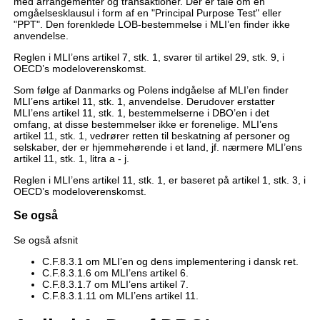
med arrangementer og transaktioner. Der er tale om en
omgåelsesklausul i form af en "Principal Purpose Test" eller
"PPT". Den forenklede LOB-bestemmelse i MLI’en finder ikke
anvendelse.
Reglen i MLI’ens artikel 7, stk. 1, svarer til artikel 29, stk. 9, i
OECD’s modeloverenskomst.
Som følge af Danmarks og Polens indgåelse af MLI’en finder
MLI’ens artikel 11, stk. 1, anvendelse. Derudover erstatter
MLI’ens artikel 11, stk. 1, bestemmelserne i DBO’en i det
omfang, at disse bestemmelser ikke er forenelige. MLI’ens
artikel 11, stk. 1, vedrører retten til beskatning af personer og
selskaber, der er hjemmehørende i et land, jf. nærmere MLI’ens
artikel 11, stk. 1, litra a - j.
Reglen i MLI’ens artikel 11, stk. 1, er baseret på artikel 1, stk. 3, i
OECD’s modeloverenskomst.
Se også
Se også afsnit
C.F.8.3.1 om MLI’en og dens implementering i dansk ret.
C.F.8.3.1.6 om MLI’ens artikel 6.
C.F.8.3.1.7 om MLI’ens artikel 7.
C.F.8.3.1.11 om MLI’ens artikel 11.