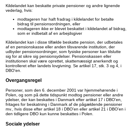
Kildelandet kan beskatte private pensioner og andre lignende
vederlag, hvis:
modtageren har haft fradrag i kildelandet for betalte
bidrag til pensionsordningen, eller
modtageren ikke er blevet beskattet i kildelandet af bidrag,
som er indbetalt af en arbejdsgiver
Kildelandet kan i disse tilfælde beskatte pension, der udbetales
af en pensionskasse eller anden tilsvarende institution, der
udbyder pensionsordninger, som fysiske personer kan tilslutte
sig for at sikre sig pensionsydelser. Pensionskassen eller
institutionen skal være oprettet, skattemæssigt anerkendt og
kontrolleret efter landets lovgivning. Se artikel 17, stk. 3 og 4, i
DBO'en.
Overgangsregel
Personer, som den 6. december 2001 var hjemmehørende i
Polen, og som på dette tidspunkt modtog pensioner eller andre
ydelser, der kan beskattes i Danmark efter artikel 17 i DBO'en,
fritages for beskatning i Danmark af de pågældende pensioner
mv., hvis disse efter artikel 18 i DBO'en eller artikel 21 i DBO'en i
den tidligere DBO kun kunne beskattes i Polen.
Sociale ydelser