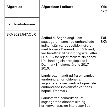
Afgørelse
Afgørelsen i stikord
Yde
kom
Landsretsdomme
SKM2023.547.ØLR
Artikel 4.
Sagen angik, om
Tidl
sagsøgeren, som i de omhandlede
SKM
indkomstår var dobbeltdomicileret
med bopæl i Danmark og i Y1-land,
var berettiget til befordringskrav efter
LL § 9 C for rejser mellem sin bopæl
i Y1-land og sin arbejdsplads i
Danmark i indkomstårene 2017-
2019.
Landsretten fandt ud fra en samlet
vurdering af forholdene, at
sagsøgerens sædvanlige bopæl i de
omhandlede indkomstår var hans
bopæl i Danmark.
Landsretten bemærkede, at
sagsøgerens økonomiske og
erhvervsmæssige interesser i de