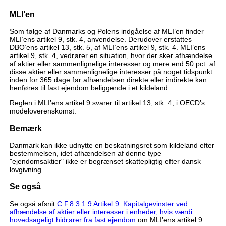
MLI’en
Som følge af Danmarks og Polens indgåelse af MLI’en finder
MLI’ens artikel 9, stk. 4, anvendelse. Derudover erstattes
DBO’ens artikel 13, stk. 5, af MLI’ens artikel 9, stk. 4. MLI’ens
artikel 9, stk. 4, vedrører en situation, hvor der sker afhændelse
af aktier eller sammenlignelige interesser og mere end 50 pct. af
disse aktier eller sammenlignelige interesser på noget tidspunkt
inden for 365 dage før afhændelsen direkte eller indirekte kan
henføres til fast ejendom beliggende i et kildeland.
Reglen i MLI’ens artikel 9 svarer til artikel 13, stk. 4, i OECD’s
modeloverenskomst.
Bemærk
Danmark kan ikke udnytte en beskatningsret som kildeland efter
bestemmelsen, idet afhændelsen af denne type
"ejendomsaktier" ikke er begrænset skattepligtig efter dansk
lovgivning.
Se også
Se også afsnit
C.F.8.3.1.9 Artikel 9: Kapitalgevinster ved
afhændelse af aktier eller interesser i enheder, hvis værdi
hovedsageligt hidrører fra fast ejendom
om MLI’ens artikel 9.