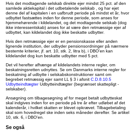
Hvis det modtagende selskab direkte ejer mindst 25 pct. af den
samlede aktiekapital i det udbetalende selskab , og har ejet
denne del af kapitalen i en uafbrudt periode på mindst et år, hvor
udbyttet fastsættes inden for denne periode, som anses for
hjemmehørende i kildelandet, og det modtagende selskab (dog
ikke interessentskab) anses for at være den retmæssige ejer af
udbyttet, kan kildelandet dog ikke beskatte udbytter.
Hvis den retmæssige ejer er en pensionskasse eller anden
lignende institution, der udbyder pensionsordninger på nærmere
bestemte kriterier, jf. art. 10, stk. 2, litra b), i DBO'en kan
kildelandet dog kun beskatte udbytter med 5 pct.
Det vil herefter afhænge af kildelandets interne regler, om
beskatningsretten udnyttes. Se om Danmarks interne regler for
beskatning af udbytte i selskabskonstruktioner samt om
begrebet retmæssig ejer samt LL § 3 i afsnit
C.D.8.10.5
Udbytteindtægter
Udbytteindtægter (begrænset skattepligt -
selskaber).
Ansøgning om tilbagesøgning af for meget betalt udbytteskat
skal indgives inden for en periode på tre år efter udløbet af det
kalenderår, i hvilket skatten er blevet opkrævet. Tilbagebetaling
skal som hovedregel ske inden seks måneder derefter. Se artikel
10, stk. 6, i DBO'en.
Se også