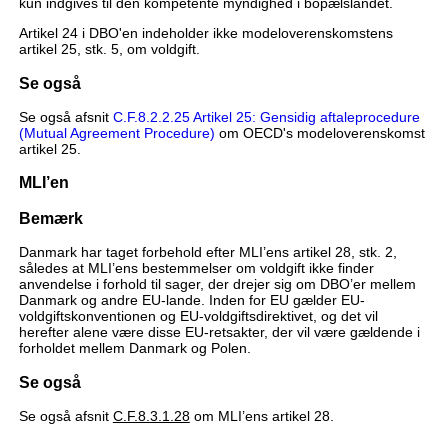
kun indgives til den kompetente myndighed i bopælslandet.
Artikel 24 i DBO'en indeholder ikke modeloverenskomstens
artikel 25, stk. 5, om voldgift.
Se også
Se også afsnit
C.F.8.2.2.25 Artikel 25: Gensidig aftaleprocedure
(Mutual Agreement Procedure)
om OECD's modeloverenskomst
artikel 25.
MLI’en
Bemærk
Danmark har taget forbehold efter MLI’ens artikel 28, stk. 2,
således at MLI’ens bestemmelser om voldgift ikke finder
anvendelse i forhold til sager, der drejer sig om DBO’er mellem
Danmark og andre EU-lande. Inden for EU gælder EU-
voldgiftskonventionen og EU-voldgiftsdirektivet, og det vil
herefter alene være disse EU-retsakter, der vil være gældende i
forholdet mellem Danmark og Polen.
Se også
Se også afsnit
C.F.8.3.1.28
om MLI’ens artikel 28.