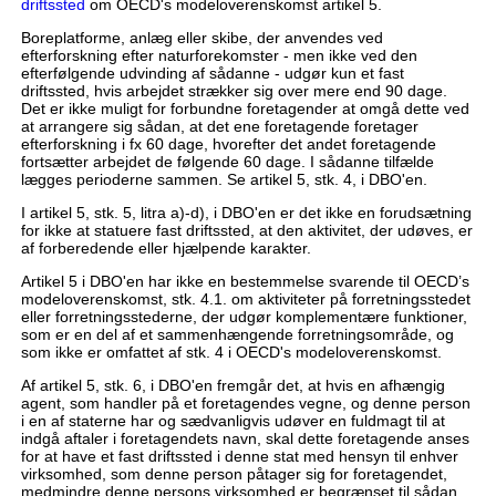
driftssted
om OECD's modeloverenskomst artikel 5.
Boreplatforme, anlæg eller skibe, der anvendes ved
efterforskning efter naturforekomster - men ikke ved den
efterfølgende udvinding af sådanne - udgør kun et fast
driftssted, hvis arbejdet strækker sig over mere end 90 dage.
Det er ikke muligt for forbundne foretagender at omgå dette ved
at arrangere sig sådan, at det ene foretagende foretager
efterforskning i fx 60 dage, hvorefter det andet foretagende
fortsætter arbejdet de følgende 60 dage. I sådanne tilfælde
lægges perioderne sammen. Se artikel 5, stk. 4, i DBO'en.
I artikel 5, stk. 5, litra a)-d), i DBO'en er det ikke en forudsætning
for ikke at statuere fast driftssted, at den aktivitet, der udøves, er
af forberedende eller hjælpende karakter.
Artikel 5 i DBO'en har ikke en bestemmelse svarende til OECD’s
modeloverenskomst, stk. 4.1. om aktiviteter på forretningsstedet
eller forretningsstederne, der udgør komplementære funktioner,
som er en del af et sammenhængende forretningsområde, og
som ikke er omfattet af stk. 4 i OECD's modeloverenskomst.
Af artikel 5, stk. 6, i DBO'en fremgår det, at hvis en afhængig
agent, som handler på et foretagendes vegne, og denne person
i en af staterne har og sædvanligvis udøver en fuldmagt til at
indgå aftaler i foretagendets navn, skal dette foretagende anses
for at have et fast driftssted i denne stat med hensyn til enhver
virksomhed, som denne person påtager sig for foretagendet,
medmindre denne persons virksomhed er begrænset til sådan