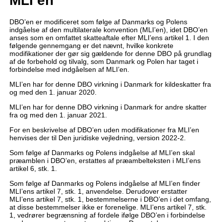
MLI’en
DBO’en er modificeret som følge af Danmarks og Polens
indgåelse af den multilaterale konvention (MLI’en), idet DBO’en
anses som en omfattet skatteaftale efter MLI’ens artikel 1. I den
følgende gennemgang er det nævnt, hvilke konkrete
modifikationer der gør sig gældende for denne DBO på grundlag
af de forbehold og tilvalg, som Danmark og Polen har taget i
forbindelse med indgåelsen af MLI’en.
MLI’en har for denne DBO virkning i Danmark for kildeskatter fra
og med den 1. januar 2020.
MLI’en har for denne DBO virkning i Danmark for andre skatter
fra og med den 1. januar 2021.
For en beskrivelse af DBO’en uden modifikationer fra MLI’en
henvises der til Den juridiske vejledning, version 2022-2.
Som følge af Danmarks og Polens indgåelse af MLI’en skal
præamblen i DBO’en, erstattes af præambelteksten i MLI’ens
artikel 6, stk. 1.
Som følge af Danmarks og Polens indgåelse af MLI’en finder
MLI’ens artikel 7, stk. 1, anvendelse. Derudover erstatter
MLI’ens artikel 7, stk. 1, bestemmelserne i DBO’en i det omfang,
at disse bestemmelser ikke er forenelige. MLI’ens artikel 7, stk.
1, vedrører begrænsning af fordele ifølge DBO’en i forbindelse