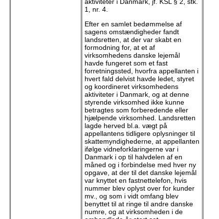
aktiviteter i Danmark, jf. KSL § 2, stk.
1, nr. 4.
Efter en samlet bedømmelse af
sagens omstændigheder fandt
landsretten, at der var skabt en
formodning for, at et af
virksomhedens danske lejemål
havde fungeret som et fast
forretningssted, hvorfra appellanten i
hvert fald delvist havde ledet, styret
og koordineret virksomhedens
aktiviteter i Danmark, og at denne
styrende virksomhed ikke kunne
betragtes som forberedende eller
hjælpende virksomhed. Landsretten
lagde herved bl.a. vægt på
appellantens tidligere oplysninger til
skattemyndighederne, at appellanten
ifølge vidneforklaringerne var i
Danmark i op til halvdelen af en
måned og i forbindelse med hver ny
opgave, at der til det danske lejemål
var knyttet en fastnettelefon, hvis
nummer blev oplyst over for kunder
mv., og som i vidt omfang blev
benyttet til at ringe til andre danske
numre, og at virksomheden i de