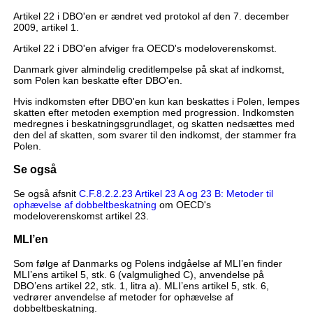
Artikel 22 i DBO'en er ændret ved protokol af den 7. december
2009, artikel 1.
Artikel 22 i DBO'en afviger fra OECD's modeloverenskomst.
Danmark giver almindelig creditlempelse på skat af indkomst,
som Polen kan beskatte efter DBO'en.
Hvis indkomsten efter DBO'en kun kan beskattes i Polen, lempes
skatten efter metoden exemption med progression. Indkomsten
medregnes i beskatningsgrundlaget, og skatten nedsættes med
den del af skatten, som svarer til den indkomst, der stammer fra
Polen.
Se også
Se også afsnit
C.F.8.2.2.23 Artikel 23 A og 23 B: Metoder til
ophævelse af dobbeltbeskatning
om OECD's
modeloverenskomst artikel 23.
MLI’en
Som følge af Danmarks og Polens indgåelse af MLI’en finder
MLI’ens artikel 5, stk. 6 (valgmulighed C), anvendelse på
DBO’ens artikel 22, stk. 1, litra a). MLI’ens artikel 5, stk. 6,
vedrører anvendelse af metoder for ophævelse af
dobbeltbeskatning.